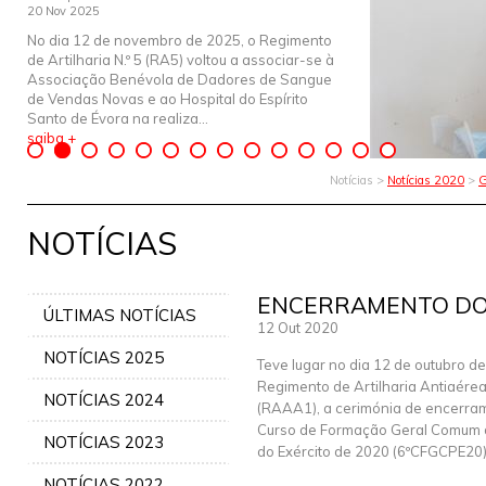
20 Nov 2025
No dia 12 de novembro de 2025, o Regimento
de Artilharia N.º 5 (RA5) voltou a associar-se à
Associação Benévola de Dadores de Sangue
de Vendas Novas e ao Hospital do Espírito
Santo de Évora na realiza...
saiba +
Notícias >
Notícias 2020
>
G
NOTÍCIAS
ENCERRAMENTO DO 
ÚLTIMAS NOTÍCIAS
12 Out 2020
NOTÍCIAS 2025
Teve lugar no dia 12 de outubro d
Regimento de Artilharia Antiaérea 
NOTÍCIAS 2024
(RAAA1), a cerimónia de encerram
Curso de Formação Geral Comum 
NOTÍCIAS 2023
do Exército de 2020 (6ºCFGCPE20)
NOTÍCIAS 2022