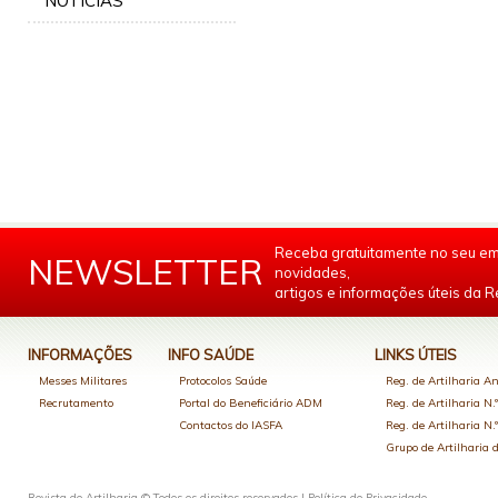
NOTÍCIAS
Receba gratuitamente no seu em
NEWSLETTER
novidades,
artigos e informações úteis da Re
INFORMAÇÕES
INFO SAÚDE
LINKS ÚTEIS
Messes Militares
Protocolos Saúde
Reg. de Artilharia An
Recrutamento
Portal do Beneficiário ADM
Reg. de Artilharia N.
Contactos do IASFA
Reg. de Artilharia N.
Grupo de Artilharia
Revista de Artilharia © Todos os direitos reservados |
Política de Privacidade