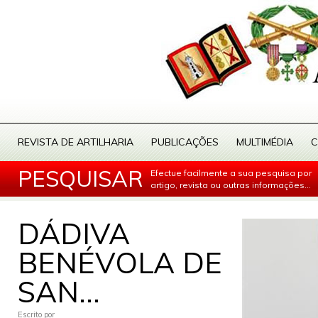
REVISTA DE ARTILHARIA
PUBLICAÇÕES
MULTIMÉDIA
C
PESQUISAR
Efectue facilmente a sua pesquisa por
artigo, revista ou outras informações...
DÁDIVA
BENÉVOLA DE
SAN...
Escrito por