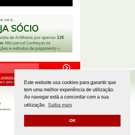
e-se e...
JA SÓCIO
ista de Artilharia, por apenas
12€
no
. Não perca! Conheças as
ções e métodos de pagamento >
 proteção de dados
e aceito o processamento e
ais para os fins mencionados.
Este website usa cookies para garantir que
tem uma melhor experiência de utilização.
PAGAMENTOS ONLINE
Ao navegar está a concordar com a sua
o
utilização.
Saiba mais
gamento
OK
Site by
omsite.com