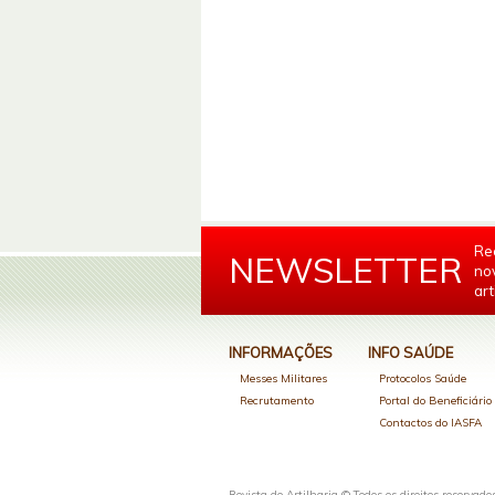
Re
NEWSLETTER
no
art
INFORMAÇÕES
INFO SAÚDE
Messes Militares
Protocolos Saúde
Recrutamento
Portal do Beneficiári
Contactos do IASFA
Revista de Artilharia © Todos os direitos reservado