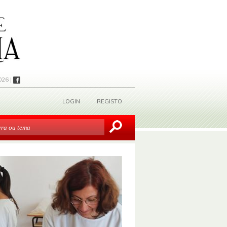
026 |
LOGIN
REGISTO