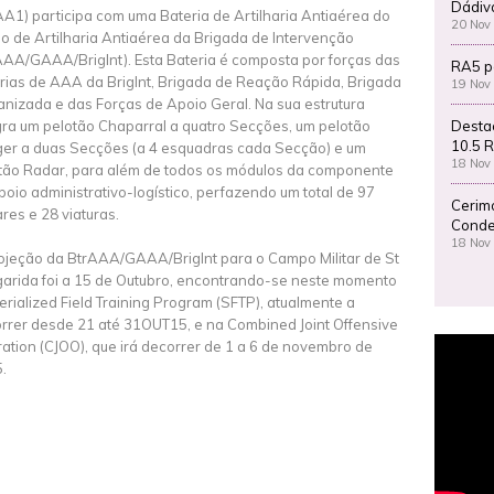
Dádiv
A1) participa com uma Bateria de Artilharia Antiaérea do
20 Nov
o de Artilharia Antiaérea da Brigada de Intervenção
AAA/GAAA/BrigInt). Esta Bateria é composta por forças das
RA5 p
rias de AAA da BrigInt, Brigada de Reação Rápida, Brigada
19 Nov
nizada e das Forças de Apoio Geral. Na sua estrutura
Desta
gra um pelotão Chaparral a quatro Secções, um pelotão
10.5 R
ger a duas Secções (a 4 esquadras cada Secção) e um
18 Nov
tão Radar, para além de todos os módulos da componente
poio administrativo-logístico, perfazendo um total de 97
Cerim
ares e 28 viaturas.
Conde
18 Nov
ojeção da BtrAAA/GAAA/BrigInt para o Campo Militar de St
arida foi a 15 de Outubro, encontrando-se neste momento
erialized Field Training Program (SFTP), atualmente a
rrer desde 21 até 31OUT15, e na Combined Joint Offensive
ation (CJOO), que irá decorrer de 1 a 6 de novembro de
.