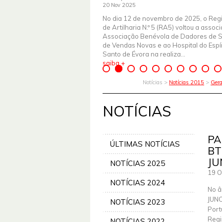
20 Nov 2025
No dia 12 de novembro de 2025, o Reg
de Artilharia N.º 5 (RA5) voltou a assoc
Associação Benévola de Dadores de 
de Vendas Novas e ao Hospital do Espír
Santo de Évora na realiza...
saiba +
Notícias >
Notícias 2015
>
Gera
NOTÍCIAS
PA
ÚLTIMAS NOTÍCIAS
BT
JU
NOTÍCIAS 2025
19 O
NOTÍCIAS 2024
No â
JUNC
NOTÍCIAS 2023
Port
Regi
NOTÍCIAS 2022