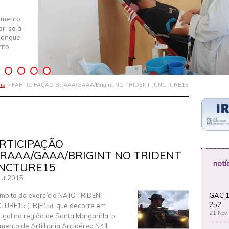
imento
iar-se à
Sangue
ito
is
> PARTICIPAÇÃO BtrAAA/GAAA/BrigInt NO TRIDENT JUNCTURE15
RTICIPAÇÃO
RAAA/GAAA/BRIGINT NO TRIDENT
notí
NCTURE15
ut 2015
GAC 1
mbito do exercício NATO TRIDENT
252
TURE15 (TRJE15), que decorre em
21 Nov
ugal na região de Santa Margarida, o
mento de Artilharia Antiaérea N.º 1