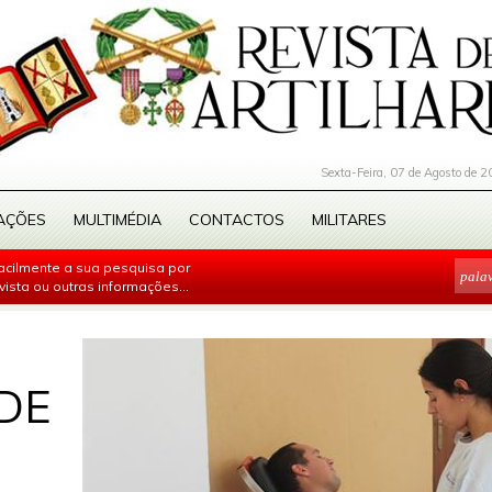
Sexta-Feira, 07 de Agosto de 2
AÇÕES
MULTIMÉDIA
CONTACTOS
MILITARES
facilmente a sua pesquisa por
evista ou outras informações...
DE