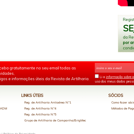
Regist
SE
da Rev
por a
condi
ceba gratuitamente no seu email todas as
vidades,
Li a
informação sobre a
igos e informações úteis da Revista de Artilharia.
uso dos meus dados pesso
LINKS ÚTEIS
SÓCIOS
Reg. de Artilharia Antiaérea N.º1
Como fazer sóci
o ADM
Reg. de Artilharia N.º4
Métodos de Pa
Reg. de Artilharia N.º5
Grupo de Artilharia de Campanha/BrigMec
s |
Política de Privacidade