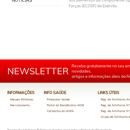
NOTÍCIAS
aos Elementos da Componente Op
Forças (ECOSF) do Exército.
Receba gratuitamente no seu em
NEWSLETTER
novidades,
artigos e informações úteis da Re
INFORMAÇÕES
INFO SAÚDE
LINKS ÚTEIS
Messes Militares
Protocolos Saúde
Reg. de Artilharia An
Recrutamento
Portal do Beneficiário ADM
Reg. de Artilharia N.
Contactos do IASFA
Reg. de Artilharia N.
Grupo de Artilharia
Revista de Artilharia © Todos os direitos reservados |
Política de Privacidade