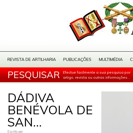
REVISTA DE ARTILHARIA
PUBLICAÇÕES
MULTIMÉDIA
C
PESQUISAR
Efectue facilmente a sua pesquisa por
artigo, revista ou outras informações...
DÁDIVA
BENÉVOLA DE
SAN...
Escrito por