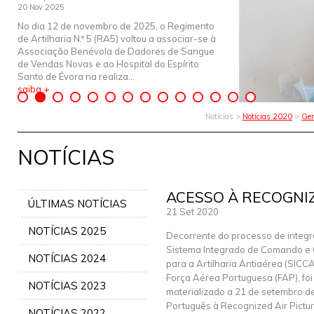
20 Nov 2025
No dia 12 de novembro de 2025, o Regimento
de Artilharia N.º 5 (RA5) voltou a associar-se à
Associação Benévola de Dadores de Sangue
de Vendas Novas e ao Hospital do Espírito
Santo de Évora na realiza...
saiba +
Notícias >
Notícias 2020
>
Ger
NOTÍCIAS
ACESSO À RECOGNIZ
ÚLTIMAS NOTÍCIAS
21 Set 2020
NOTÍCIAS 2025
Decorrente do processo de integ
Sistema Integrado de Comando e 
NOTÍCIAS 2024
para a Artilharia Antiaérea (SICC
Força Aérea Portuguesa (FAP), foi
NOTÍCIAS 2023
materializado a 21 de setembro de
Português à Recognized Air Pictur
NOTÍCIAS 2022