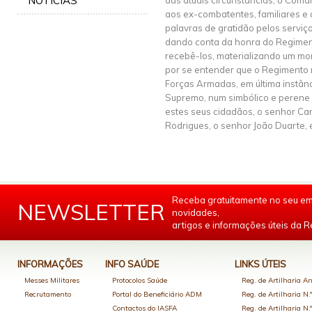
NOTÍCIAS
das atuais circunstâncias, o Coma
aos ex-combatentes, familiares 
palavras de gratidão pelos serviç
dando conta da honra do Regiment
recebê-los, materializando um mom
por se entender que o Regimento r
Forças Armadas, em última instâ
Supremo, num simbólico e perene
estes seus cidadãos, o senhor Car
Rodrigues, o senhor João Duarte, 
Receba gratuitamente no seu em
NEWSLETTER
novidades,
artigos e informações úteis da Re
INFORMAÇÕES
INFO SAÚDE
LINKS ÚTEIS
Messes Militares
Protocolos Saúde
Reg. de Artilharia An
Recrutamento
Portal do Beneficiário ADM
Reg. de Artilharia N.
Contactos do IASFA
Reg. de Artilharia N.