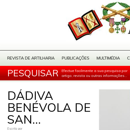
REVISTA DE ARTILHARIA
PUBLICAÇÕES
MULTIMÉDIA
C
PESQUISAR
Efectue facilmente a sua pesquisa por
artigo, revista ou outras informações...
DÁDIVA
BENÉVOLA DE
SAN...
Escrito por