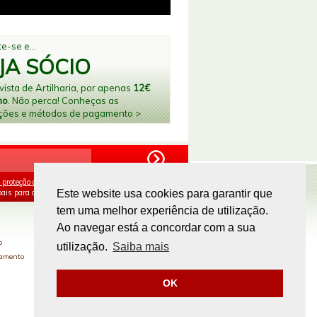
e-se e...
JA SÓCIO
ista de Artilharia, por apenas
12€
no
. Não perca! Conheças as
ções e métodos de pagamento >
 proteção de dados
e aceito o processamento e
ais para os fins mencionados.
Este website usa cookies para garantir que
tem uma melhor experiência de utilização.
PAGAMENTOS ONLINE
Ao navegar está a concordar com a sua
o
utilização.
Saiba mais
gamento
OK
Site by
omsite.com