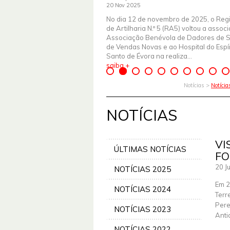
20 Nov 2025
No dia 12 de novembro de 2025, o Reg
de Artilharia N.º 5 (RA5) voltou a assoc
Associação Benévola de Dadores de 
de Vendas Novas e ao Hospital do Espír
Santo de Évora na realiza...
saiba +
Notícias >
Notíci
NOTÍCIAS
VI
ÚLTIMAS NOTÍCIAS
FO
20 J
NOTÍCIAS 2025
Em 2
NOTÍCIAS 2024
Terr
Pere
NOTÍCIAS 2023
Anti
NOTÍCIAS 2022