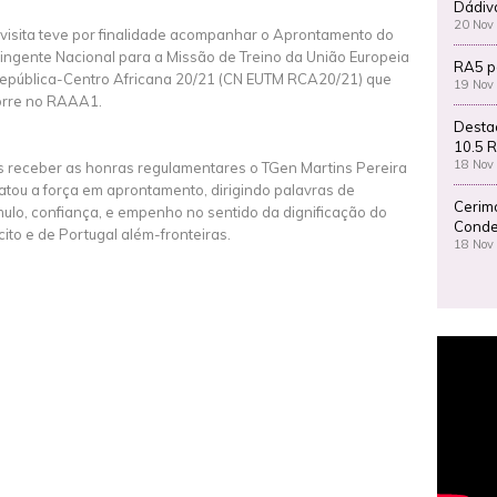
Dádiv
20 Nov
 visita teve por finalidade acompanhar o Aprontamento do
ingente Nacional para a Missão de Treino da União Europeia
RA5 p
epública-Centro Africana 20/21 (CN EUTM RCA20/21) que
19 Nov
rre no RAAA1.
Desta
10.5 R
18 Nov
 receber as honras regulamentares o TGen Martins Pereira
atou a força em aprontamento, dirigindo palavras de
Cerim
mulo, confiança, e empenho no sentido da dignificação do
Conde
cito e de Portugal além-fronteiras.
18 Nov