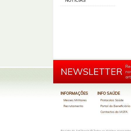
NOTÍCIAS
Re
NEWSLETTER
no
art
INFORMAÇÕES
INFO SAÚDE
Messes Militares
Protocolos Saúde
Recrutamento
Portal do Beneficiári
Contactos do IASFA
Revista de Artilharia © Todos os direitos reservado