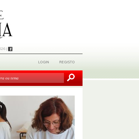
026 |
LOGIN
REGISTO