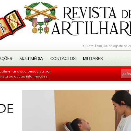
Quinta-Feira, 06 de Agosto de 2
AÇÕES
MULTIMÉDIA
CONTACTOS
MILITARES
facilmente a sua pesquisa por
evista ou outras informações...
DE