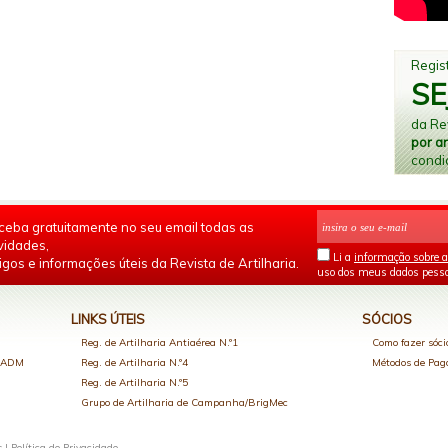
Regist
SE
da Rev
por a
condi
ceba gratuitamente no seu email todas as
vidades,
Li a
informação sobre a
igos e informações úteis da Revista de Artilharia.
uso dos meus dados pesso
LINKS ÚTEIS
SÓCIOS
Reg. de Artilharia Antiaérea N.º1
Como fazer sóci
o ADM
Reg. de Artilharia N.º4
Métodos de Pa
Reg. de Artilharia N.º5
Grupo de Artilharia de Campanha/BrigMec
s |
Política de Privacidade