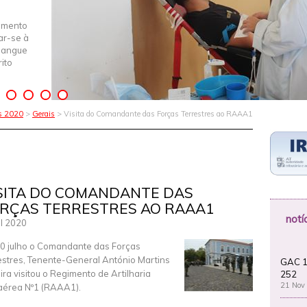
imento
iar-se à
Sangue
ito
as 2020
>
Gerais
> Visita do Comandante das Forças Terrestres ao RAAA1
SITA DO COMANDANTE DAS
RÇAS TERRESTRES AO RAAA1
notí
ul 2020
0 julho o Comandante das Forças
estres, Tenente-General António Martins
GAC 1
ira visitou o Regimento de Artilharia
252
21 Nov
aérea Nº1 (RAAA1).