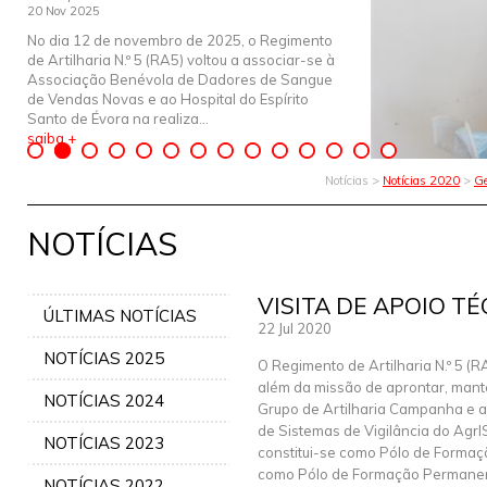
20 Nov 2025
No dia 12 de novembro de 2025, o Regimento
de Artilharia N.º 5 (RA5) voltou a associar-se à
Associação Benévola de Dadores de Sangue
de Vendas Novas e ao Hospital do Espírito
Santo de Évora na realiza...
saiba +
Notícias >
Notícias 2020
>
Ge
NOTÍCIAS
VISITA DE APOIO T
ÚLTIMAS NOTÍCIAS
22 Jul 2020
NOTÍCIAS 2025
O Regimento de Artilharia N.º 5 (R
além da missão de aprontar, mante
NOTÍCIAS 2024
Grupo de Artilharia Campanha e 
de Sistemas de Vigilância do Agr
NOTÍCIAS 2023
constitui-se como Pólo de Formaç
como Pólo de Formação Permanen
NOTÍCIAS 2022