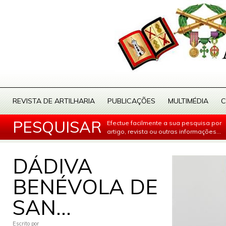
REVISTA DE ARTILHARIA
PUBLICAÇÕES
MULTIMÉDIA
C
PESQUISAR
Efectue facilmente a sua pesquisa por
artigo, revista ou outras informações...
DÁDIVA
BENÉVOLA DE
SAN...
Escrito por