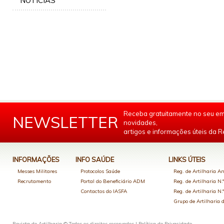
NOTÍCIAS
Receba gratuitamente no seu em
NEWSLETTER
novidades,
artigos e informações úteis da Re
INFORMAÇÕES
INFO SAÚDE
LINKS ÚTEIS
Messes Militares
Protocolos Saúde
Reg. de Artilharia An
Recrutamento
Portal do Beneficiário ADM
Reg. de Artilharia N.
Contactos do IASFA
Reg. de Artilharia N.
Grupo de Artilharia
Revista de Artilharia © Todos os direitos reservados |
Política de Privacidade