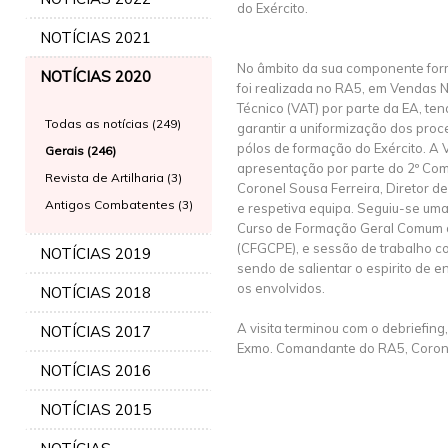
do Exército.
NOTÍCIAS 2021
No âmbito da sua componente form
NOTÍCIAS 2020
foi realizada no RA5, em Vendas N
Técnico (VAT) por parte da EA, tend
Todas as notícias (249)
garantir a uniformização dos proc
pólos de formação do Exército. A 
Gerais (246)
apresentação por parte do 2º Co
Revista de Artilharia (3)
Coronel Sousa Ferreira, Diretor d
Antigos Combatentes (3)
e respetiva equipa. Seguiu-se uma 
Curso de Formação Geral Comum d
(CFGCPE), e sessão de trabalho 
NOTÍCIAS 2019
sendo de salientar o espirito de 
os envolvidos.
NOTÍCIAS 2018
A visita terminou com o debriefin
NOTÍCIAS 2017
Exmo. Comandante do RA5, Corone
NOTÍCIAS 2016
NOTÍCIAS 2015