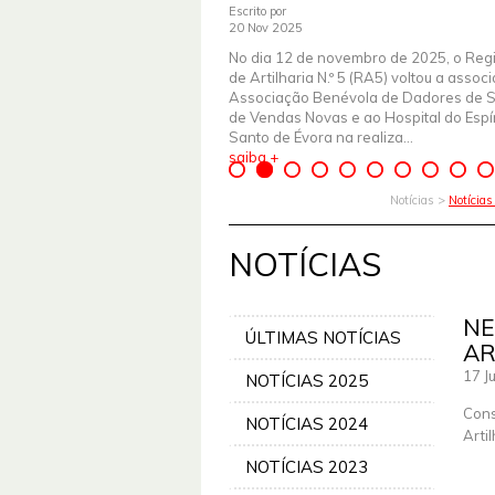
Escrito por
20 Nov 2025
No dia 12 de novembro de 2025, o Reg
de Artilharia N.º 5 (RA5) voltou a assoc
Associação Benévola de Dadores de 
de Vendas Novas e ao Hospital do Espír
Santo de Évora na realiza...
saiba +
Notícias >
Notícia
NOTÍCIAS
NE
ÚLTIMAS NOTÍCIAS
AR
17 J
NOTÍCIAS 2025
Cons
NOTÍCIAS 2024
Arti
NOTÍCIAS 2023