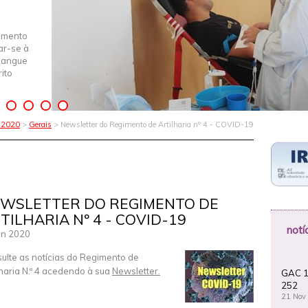
imento
iar-se à
Sangue
ito
s 2020
>
Gerais
> Newsletter do Regimento de Artilharia nº 4 - COVID-19
WSLETTER DO REGIMENTO DE
TILHARIA Nº 4 - COVID-19
notí
un 2020
ulte as notícias do Regimento de
lharia N.º 4 acedendo à sua
Newsletter.
GAC 1
252
21 Nov