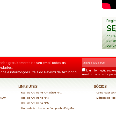
Regist
SE
da Rev
por a
condi
ceba gratuitamente no seu email todas as
vidades,
Li a
informação sobre a
igos e informações úteis da Revista de Artilharia.
uso dos meus dados pesso
LINKS ÚTEIS
SÓCIOS
Reg. de Artilharia Antiaérea N.º1
Como fazer sóci
o ADM
Reg. de Artilharia N.º4
Métodos de Pa
Reg. de Artilharia N.º5
Grupo de Artilharia de Campanha/BrigMec