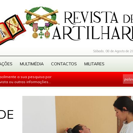
Sábado, 08 de Agosto de 2
AÇÕES
MULTIMÉDIA
CONTACTOS
MILITARES
facilmente a sua pesquisa por
evista ou outras informações...
DE