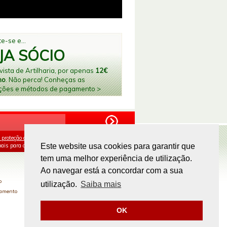
e-se e...
JA SÓCIO
ista de Artilharia, por apenas
12€
no
. Não perca! Conheças as
ções e métodos de pagamento >
 proteção de dados
e aceito o processamento e
ais para os fins mencionados.
Este website usa cookies para garantir que
tem uma melhor experiência de utilização.
PAGAMENTOS ONLINE
Ao navegar está a concordar com a sua
o
utilização.
Saiba mais
gamento
OK