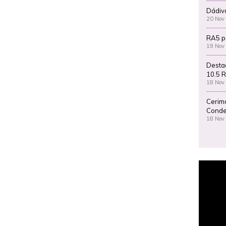
Dádiv
20 Nov
RA5 p
19 Nov
Desta
10.5 R
18 Nov
Cerim
Conde
18 Nov