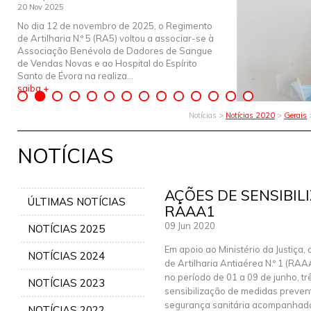
20 Nov 2025
No dia 12 de novembro de 2025, o Regimento
de Artilharia N.º 5 (RA5) voltou a associar-se à
Associação Benévola de Dadores de Sangue
de Vendas Novas e ao Hospital do Espírito
Santo de Évora na realiza...
saiba +
Notícias >
Notícias 2020
>
Gerais
>
NOTÍCIAS
AÇÕES DE SENSIBIL
ÚLTIMAS NOTÍCIAS
RAAA1
09 Jun 2020
NOTÍCIAS 2025
Em apoio ao Ministério da Justiça,
NOTÍCIAS 2024
de Artilharia Antiaérea N.º 1 (RAA
no período de 01 a 09 de junho, t
NOTÍCIAS 2023
sensibilização de medidas preven
segurança sanitária acompanhad
NOTÍCIAS 2022