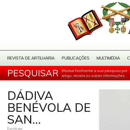
REVISTA DE ARTILHARIA
PUBLICAÇÕES
MULTIMÉDIA
C
PESQUISAR
Efectue facilmente a sua pesquisa por
artigo, revista ou outras informações...
DÁDIVA
BENÉVOLA DE
SAN...
Escrito por