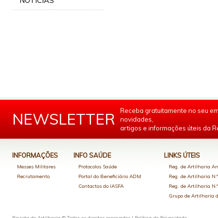
NOTÍCIAS
Receba gratuitamente no seu em
NEWSLETTER
novidades,
artigos e informações úteis da Re
INFORMAÇÕES
INFO SAÚDE
LINKS ÚTEIS
Messes Militares
Protocolos Saúde
Reg. de Artilharia An
Recrutamento
Portal do Beneficiário ADM
Reg. de Artilharia N.
Contactos do IASFA
Reg. de Artilharia N.
Grupo de Artilharia
Revista de Artilharia © Todos os direitos reservados |
Política de Privacidade