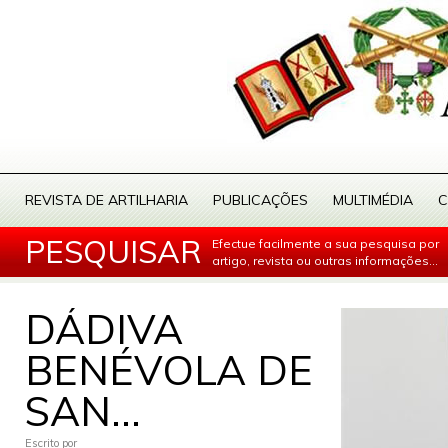
REVISTA DE ARTILHARIA
PUBLICAÇÕES
MULTIMÉDIA
C
PESQUISAR
Efectue facilmente a sua pesquisa por
artigo, revista ou outras informações...
DÁDIVA
BENÉVOLA DE
SAN...
Escrito por