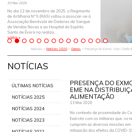
20 Nov 2025
No dia 12 de novembro de 2025, o Regimento
de Artilharia N.º 5 (RA5) voltou a associar-se à
Associação Benévola de Dadores de Sangue
de Vendas Novas e ao Hospital do Espírito
Santo de Évora na realiza...
saiba +
Notícias >
Notícias 2020
>
Gerais
> Presença do Exmo. Vice-Chefe d
NOTÍCIAS
PRESENÇA DO EXMO
ÚLTIMAS NOTÍCIAS
EME NA DISTRIBUIÇ
ALIMENTAÇÃO
NOTÍCIAS 2025
13 Mai 2020
NOTÍCIAS 2024
No contexto de proximidade do 
Exército com os militares que, no t
NOTÍCIAS 2023
cumprem as diversas missões em 
mitigação dos efeitos da COVID-1
NOTÍCIAS 2022