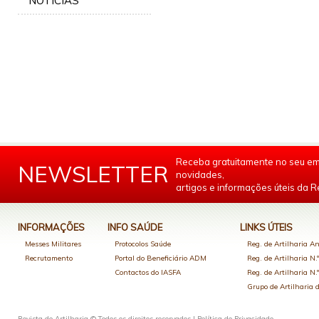
NOTÍCIAS
Receba gratuitamente no seu em
NEWSLETTER
novidades,
artigos e informações úteis da Re
INFORMAÇÕES
INFO SAÚDE
LINKS ÚTEIS
Messes Militares
Protocolos Saúde
Reg. de Artilharia An
Recrutamento
Portal do Beneficiário ADM
Reg. de Artilharia N.
Contactos do IASFA
Reg. de Artilharia N.
Grupo de Artilharia
Revista de Artilharia © Todos os direitos reservados |
Política de Privacidade