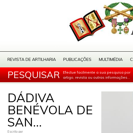
REVISTA DE ARTILHARIA
PUBLICAÇÕES
MULTIMÉDIA
C
PESQUISAR
Efectue facilmente a sua pesquisa por
artigo, revista ou outras informações...
DÁDIVA
BENÉVOLA DE
SAN...
Escrito por