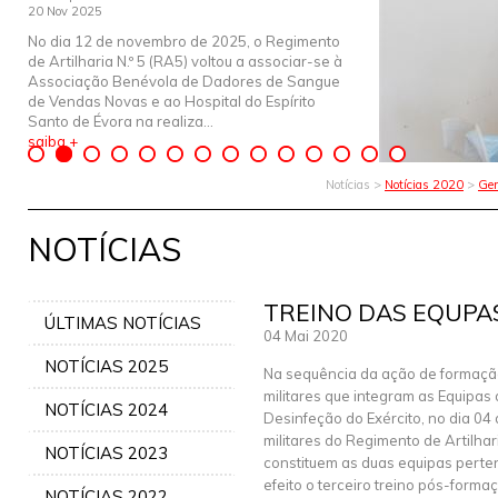
20 Nov 2025
No dia 12 de novembro de 2025, o Regimento
de Artilharia N.º 5 (RA5) voltou a associar-se à
Associação Benévola de Dadores de Sangue
de Vendas Novas e ao Hospital do Espírito
Santo de Évora na realiza...
saiba +
Notícias >
Notícias 2020
>
Ger
NOTÍCIAS
TREINO DAS EQUPA
ÚLTIMAS NOTÍCIAS
04 Mai 2020
NOTÍCIAS 2025
Na sequência da ação de formaçã
militares que integram as Equipas
NOTÍCIAS 2024
Desinfeção do Exército, no dia 04 
militares do Regimento de Artilhar
NOTÍCIAS 2023
constituem as duas equipas perte
efeito o terceiro treino pós-form
NOTÍCIAS 2022