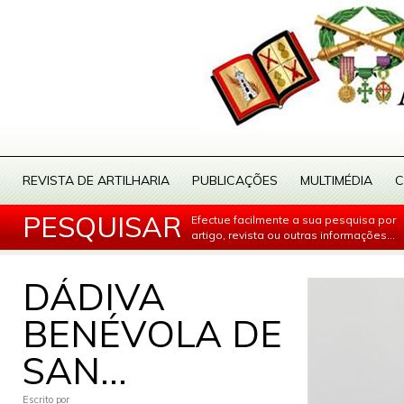
REVISTA DE ARTILHARIA
PUBLICAÇÕES
MULTIMÉDIA
C
PESQUISAR
Efectue facilmente a sua pesquisa por
artigo, revista ou outras informações...
DÁDIVA
BENÉVOLA DE
SAN...
Escrito por