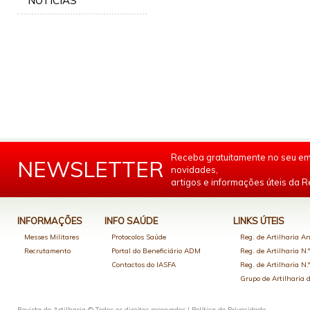
NOTÍCIAS
Receba gratuitamente no seu em
NEWSLETTER
novidades,
artigos e informações úteis da Re
INFORMAÇÕES
INFO SAÚDE
LINKS ÚTEIS
Messes Militares
Protocolos Saúde
Reg. de Artilharia An
Recrutamento
Portal do Beneficiário ADM
Reg. de Artilharia N.
Contactos do IASFA
Reg. de Artilharia N.
Grupo de Artilharia
Revista de Artilharia © Todos os direitos reservados |
Política de Privacidade