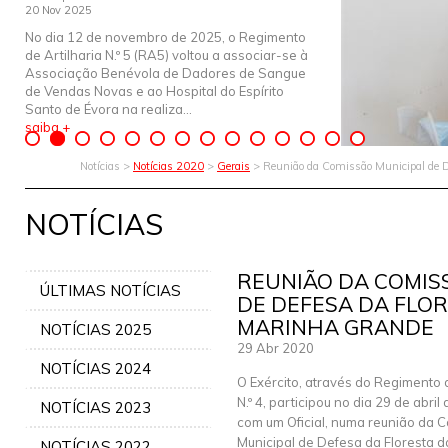
20 Nov 2025
No dia 12 de novembro de 2025, o Regimento
de Artilharia N.º 5 (RA5) voltou a associar-se à
Associação Benévola de Dadores de Sangue
de Vendas Novas e ao Hospital do Espírito
Santo de Évora na realiza...
saiba +
Notícias >
Notícias 2020
>
Gerais
> Reunião da Comissão Municipal de D
NOTÍCIAS
REUNIÃO DA COMIS
ÚLTIMAS NOTÍCIAS
DE DEFESA DA FLO
MARINHA GRANDE
NOTÍCIAS 2025
29 Abr 2020
NOTÍCIAS 2024
O Exército, através do Regimento d
N.º 4, participou no dia 29 de abril
NOTÍCIAS 2023
com um Oficial, numa reunião da 
Municipal de Defesa da Floresta 
NOTÍCIAS 2022