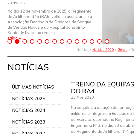
20 Nov 2025
No dia 12 de novembro de 2025, o Regimento
de Artilharia N.º 5 (RA5) voltou a associar-se à
Associação Benévola de Dadores de Sangue
de Vendas Novas e ao Hospital do Espírito
Santo de Évora na realiza...
saiba +
Notícias >
Notícias 2020
>
Gerais
> Tr
NOTÍCIAS
TREINO DA EQUIPA
ÚLTIMAS NOTÍCIAS
DO RA4
23 Abr 2020
NOTÍCIAS 2025
Na sequência da ação de formaçã
NOTÍCIAS 2024
militares a integrarem Equipas de
do Exército, ocorrida no Regiment
NOTÍCIAS 2023
Engenharia Nº 3, no dia 23 de abril,
do Regimento de Artilharia Nº 4 q
NOTÍCIAS 2022