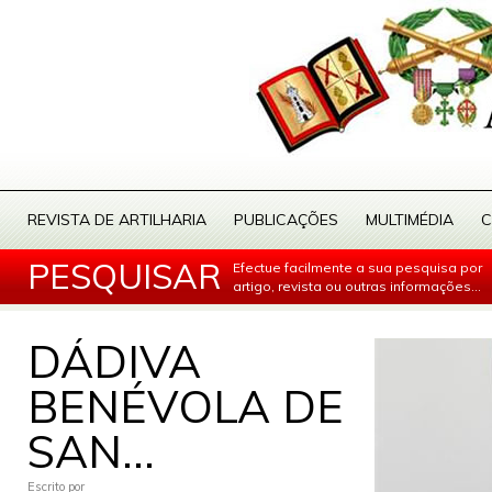
REVISTA DE ARTILHARIA
PUBLICAÇÕES
MULTIMÉDIA
C
PESQUISAR
Efectue facilmente a sua pesquisa por
artigo, revista ou outras informações...
DÁDIVA
BENÉVOLA DE
SAN...
Escrito por