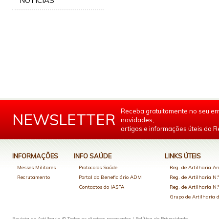
NOTÍCIAS
Receba gratuitamente no seu em
NEWSLETTER
novidades,
artigos e informações úteis da Re
INFORMAÇÕES
INFO SAÚDE
LINKS ÚTEIS
Messes Militares
Protocolos Saúde
Reg. de Artilharia An
Recrutamento
Portal do Beneficiário ADM
Reg. de Artilharia N.
Contactos do IASFA
Reg. de Artilharia N.
Grupo de Artilharia
Revista de Artilharia © Todos os direitos reservados |
Política de Privacidade