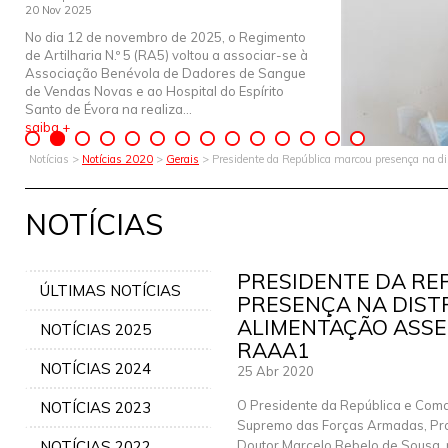
20 Nov 2025
No dia 12 de novembro de 2025, o Regimento
de Artilharia N.º 5 (RA5) voltou a associar-se à
Associação Benévola de Dadores de Sangue
de Vendas Novas e ao Hospital do Espírito
Santo de Évora na realiza...
saiba +
Notícias >
Notícias 2020
>
Gerais
> Presidente da República marcou presença na di
NOTÍCIAS
PRESIDENTE DA RE
ÚLTIMAS NOTÍCIAS
PRESENÇA NA DIST
ALIMENTAÇÃO ASS
NOTÍCIAS 2025
RAAA1
NOTÍCIAS 2024
25 Abr 2020
O Presidente da República e Com
NOTÍCIAS 2023
Supremo das Forças Armadas, Pr
NOTÍCIAS 2022
Doutor Marcelo Rebelo de Sousa, 