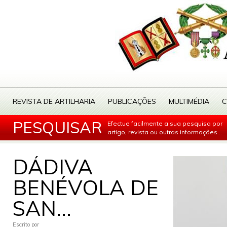
REVISTA DE ARTILHARIA
PUBLICAÇÕES
MULTIMÉDIA
C
PESQUISAR
Efectue facilmente a sua pesquisa por
artigo, revista ou outras informações...
DÁDIVA
BENÉVOLA DE
SAN...
Escrito por