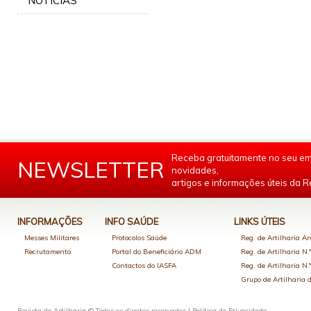
NOTÍCIAS
Receba gratuitamente no seu em
NEWSLETTER
novidades,
artigos e informações úteis da Re
INFORMAÇÕES
INFO SAÚDE
LINKS ÚTEIS
Messes Militares
Protocolos Saúde
Reg. de Artilharia An
Recrutamento
Portal do Beneficiário ADM
Reg. de Artilharia N.
Contactos do IASFA
Reg. de Artilharia N.
Grupo de Artilharia
Revista de Artilharia © Todos os direitos reservados |
Política de Privacidade