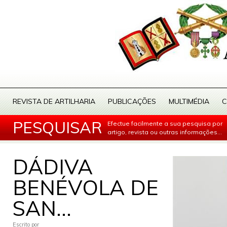
REVISTA DE ARTILHARIA
PUBLICAÇÕES
MULTIMÉDIA
C
PESQUISAR
Efectue facilmente a sua pesquisa por
artigo, revista ou outras informações...
DÁDIVA
BENÉVOLA DE
SAN...
Escrito por