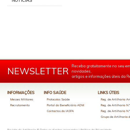
NOTÍCIAS
Receba gratuitamente no seu em
NEWSLETTER
novidades,
artigos e informações úteis da Re
INFORMAÇÕES
INFO SAÚDE
LINKS ÚTEIS
Messes Militares
Protocolos Saúde
Reg. de Artilharia An
Recrutamento
Portal do Beneficiário ADM
Reg. de Artilharia N.
Contactos do IASFA
Reg. de Artilharia N.
Grupo de Artilharia
Revista de Artilharia © Todos os direitos reservados |
Política de Privacidade