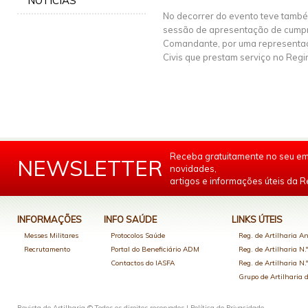
NOTÍCIAS
No decorrer do evento teve també
sessão de apresentação de cump
Comandante, por uma representaçã
Civis que prestam serviço no Regi
Receba gratuitamente no seu em
NEWSLETTER
novidades,
artigos e informações úteis da Re
INFORMAÇÕES
INFO SAÚDE
LINKS ÚTEIS
Messes Militares
Protocolos Saúde
Reg. de Artilharia An
Recrutamento
Portal do Beneficiário ADM
Reg. de Artilharia N.
Contactos do IASFA
Reg. de Artilharia N.
Grupo de Artilharia
Revista de Artilharia © Todos os direitos reservados |
Política de Privacidade