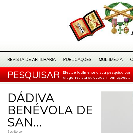
REVISTA DE ARTILHARIA
PUBLICAÇÕES
MULTIMÉDIA
C
PESQUISAR
Efectue facilmente a sua pesquisa por
artigo, revista ou outras informações...
DÁDIVA
BENÉVOLA DE
SAN...
Escrito por