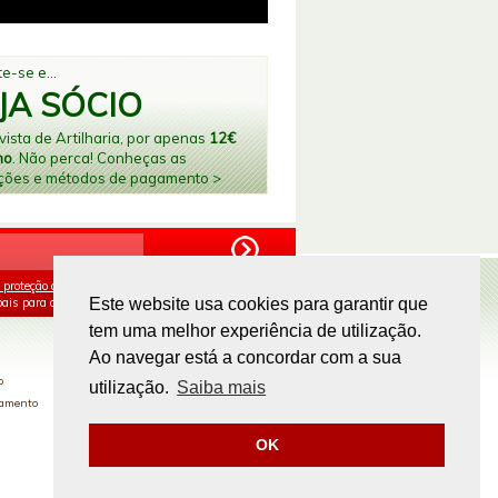
e-se e...
JA SÓCIO
ista de Artilharia, por apenas
12€
no
. Não perca! Conheças as
ções e métodos de pagamento >
 proteção de dados
e aceito o processamento e
ais para os fins mencionados.
Este website usa cookies para garantir que
tem uma melhor experiência de utilização.
PAGAMENTOS ONLINE
Ao navegar está a concordar com a sua
o
utilização.
Saiba mais
gamento
OK
Site by
omsite.com