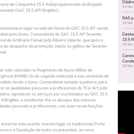
Dádiv
lharia de Campanha 15.5 Autopropulsionado da Brigada
20 Nov
nizada (GAC 15.5 AP/ BrigMec).
RA5 p
19 Nov
rimónia teve lugar na sala de honra do GAC 15.5 AP, sendo
Desta
idida pelo Exmo. Comandante do GAC 15.5 AP Tenente-
10.5 R
nel de Artilharia Daniel João Ribeiro Valente, que após a
18 Nov
ura do despacho de promoção, impôs os galões de Tenente-
nel.
Cerim
Conde
18 Nov
ter sido colocado no Regimento de Apoio Militar de
gência (RAME), foi de seguida realizada a sua cerimónia de
edida, tendo o Exmo. Comandante tomado a palavra, para
çar as qualidades pessoais e profissionais do TCor Art João
tulino, agradecer os serviços por si prestados ao GAC 15.5
 à BrigMec e manifestar-lhe os desejos das maiores
cidades pessoais e profissionais, nas suas novas funções.
 encerrar este evento, tiveram lugar os tradicionais Porto
onra e a Saudação de todos os presentes, ao novo