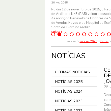
20 Nov 2025
No dia 12 de novembro de 2025, o Reg
de Artilharia N.º 5 (RA5) voltou a assoc
Associação Benévola de Dadores de 
de Vendas Novas e ao Hospital do Espír
Santo de Évora na realiza...
saiba +
Notícias >
Notícias 2020
>
Gerais
>
NOTÍCIAS
CE
ÚLTIMAS NOTÍCIAS
DE
JO
NOTÍCIAS 2025
09 J
NOTÍCIAS 2024
Deco
ceri
NOTÍCIAS 2023
Coro
João
NOTÍCIAS 2022