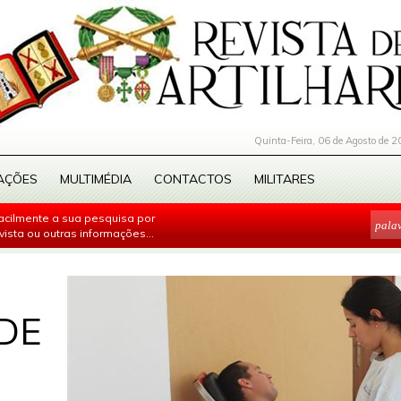
Quinta-Feira, 06 de Agosto de 2
AÇÕES
MULTIMÉDIA
CONTACTOS
MILITARES
facilmente a sua pesquisa por
evista ou outras informações...
DE