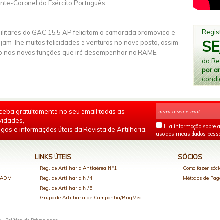
nte-Coronel do Exército Português.
Regist
ilitares do GAC 15.5 AP felicitam o camarada promovido e
SE
jam-lhe muitas felicidades e venturas no novo posto, assim
 nas novas funções que irá desempenhar no RAME.
da Rev
por a
condi
ceba gratuitamente no seu email todas as
vidades,
Li a
informação sobre a
igos e informações úteis da Revista de Artilharia.
uso dos meus dados pesso
LINKS ÚTEIS
SÓCIOS
Reg. de Artilharia Antiaérea N.º1
Como fazer sóci
o ADM
Reg. de Artilharia N.º4
Métodos de Pa
Reg. de Artilharia N.º5
Grupo de Artilharia de Campanha/BrigMec
s |
Política de Privacidade