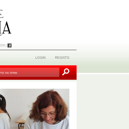
026 |
LOGIN
REGISTO