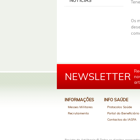
NOTÍCIAS
Tene
Os m
dese
como
Re
NEWSLETTER
no
art
INFORMAÇÕES
INFO SAÚDE
Messes Militares
Protocolos Saúde
Recrutamento
Portal do Beneficiári
Contactos do IASFA
Revista de Artilharia © Todos os direitos reservado