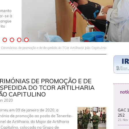
imento
iar-se à
Sangue
ito
 Cerimónias de promoção e de despedida do TCor Artilharia João Capitulino
RIMÓNIAS DE PROMOÇÃO E DE
SPEDIDA DO TCOR ARTILHARIA
notí
ÃO CAPITULINO
an 2020
GAC 1
rreu em 09 de janeiro de 2020, a
252
mónia de promoção ao posto de Tenente-
21 Nov
nel de Artilharia, do Major de Artilharia
 Capitulino, colocado no Grupo de