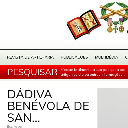
REVISTA DE ARTILHARIA
PUBLICAÇÕES
MULTIMÉDIA
C
PESQUISAR
Efectue facilmente a sua pesquisa por
artigo, revista ou outras informações...
DÁDIVA
BENÉVOLA DE
SAN...
Escrito por