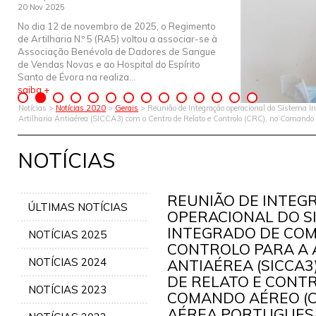
20 Nov 2025
No dia 12 de novembro de 2025, o Regimento
de Artilharia N.º 5 (RA5) voltou a associar-se à
Associação Benévola de Dadores de Sangue
de Vendas Novas e ao Hospital do Espírito
Santo de Évora na realiza...
saiba +
Notícias >
Notícias 2020
>
Gerais
> Reunião de Integração operacional do Sistema I
Artilharia Antiaérea (SICCA3) com o Centro de Relato e Controlo (CRC), no Comando
NOTÍCIAS
REUNIÃO DE INTEG
ÚLTIMAS NOTÍCIAS
OPERACIONAL DO S
INTEGRADO DE CO
NOTÍCIAS 2025
CONTROLO PARA A 
NOTÍCIAS 2024
ANTIAÉREA (SICCA3
DE RELATO E CONTR
NOTÍCIAS 2023
COMANDO AÉREO (C
AÉREA PORTUGUESA