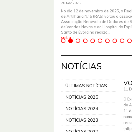
20 Nov 2025
No dia 12 de novembro de 2025, o Reg
de Artilharia N.º 5 (RA5) voltou a assoc
Associação Benévola de Dadores de 
de Vendas Novas e ao Hospital do Espír
Santo de Évora na realiza...
saiba +
NOTÍCIAS
VO
ÚLTIMAS NOTÍCIAS
11 D
NOTÍCIAS 2025
O Ex
de A
NOTÍCIAS 2024
11 d
numa
NOTÍCIAS 2023
recu
(htt
NOTÍCIAS 2022