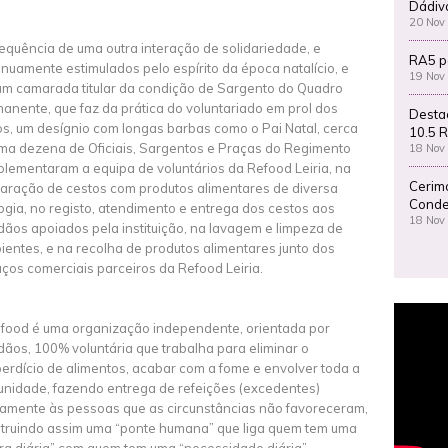
Dádiv
20 Nov
equência de uma outra interação de solidariedade, e
RA5 p
inuamente estimulados pelo espírito da época natalício, e
19 Nov
um camarada titular da condição de Sargento do Quadro
anente, que faz da prática do voluntariado em prol dos
Desta
os, um desígnio com longas barbas como o Pai Natal, cerca
10.5 R
ma dezena de Oficiais, Sargentos e Praças do Regimento
18 Nov
lementaram a equipa de voluntários da Refood Leiria, na
Cerim
aração de cestos com produtos alimentares de diversa
Conde
logia, no registo, atendimento e entrega dos cestos aos
18 Nov
dãos apoiados pela instituição, na lavagem e limpeza de
pientes, e na recolha de produtos alimentares junto dos
ços comerciais parceiros da Refood Leiria.
food é uma organização independente, orientada por
dãos, 100% voluntária que trabalha para eliminar o
erdício de alimentos, acabar com a fome e envolver toda a
nidade, fazendo entrega de refeições (excedentes)
tamente às pessoas que as circunstâncias não favoreceram,
truindo assim uma “ponte humana” que liga quem tem uma