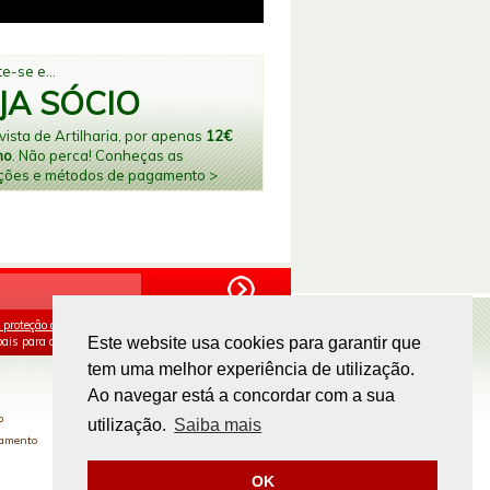
e-se e...
JA SÓCIO
ista de Artilharia, por apenas
12€
no
. Não perca! Conheças as
ções e métodos de pagamento >
 proteção de dados
e aceito o processamento e
ais para os fins mencionados.
Este website usa cookies para garantir que
tem uma melhor experiência de utilização.
PAGAMENTOS ONLINE
Ao navegar está a concordar com a sua
o
utilização.
Saiba mais
gamento
OK