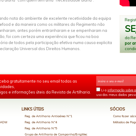
ra diária” com quem tem uma “necessidade diária”.
ndo nota do ambiente de excelente recetividade da equipa
Regist
efood e da maneira como os militares do Regimento não
SE
anharam, antes porém entranharam e se empenharam na
ão, foi com certeza uma experiência que ficou na boa
da Rev
ria de todos pela participação efetiva numa causa explicita
por a
condi
eclaração Universal dos Direitos Humanos.
ceba gratuitamente no seu email todas as
vidades,
Li a
informação sobre a
igos e informações úteis da Revista de Artilharia.
uso dos meus dados pesso
LINKS ÚTEIS
SÓCIOS
Reg. de Artilharia Antiaérea N.º1
Como fazer sóci
o ADM
Reg. de Artilharia N.º4
Métodos de Pa
Reg. de Artilharia N.º5
Grupo de Artilharia de Campanha/BrigMec