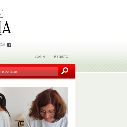
026 |
LOGIN
REGISTO