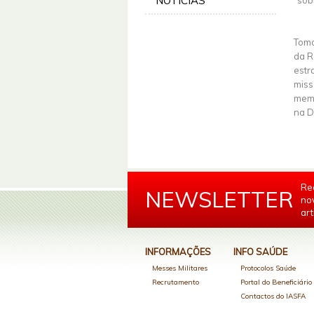
NOTÍCIAS
“sob
Toma
da R
estr
miss
memó
na D
Re
NEWSLETTER
no
art
INFORMAÇÕES
INFO SAÚDE
Messes Militares
Protocolos Saúde
Recrutamento
Portal do Beneficiári
Contactos do IASFA