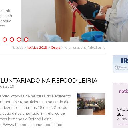
imento
iar-se à
Sangue
ito
Notícias >
Notícias 2019
>
Gerais
> Voluntariado na Refood Leiria
LUNTARIADO NA REFOOD LEIRIA
ez 2019
notí
ército, através de militares do Regimento
rtilharia N.º 4, participou no passado dia
e dezembro, entre as 18 e as 22 horas,
GAC 1
 ação de voluntariado em reforço de
252
rsos humanos à Refood Leiria
21 Nov
ps://www.facebook.com/refoodleiria/).