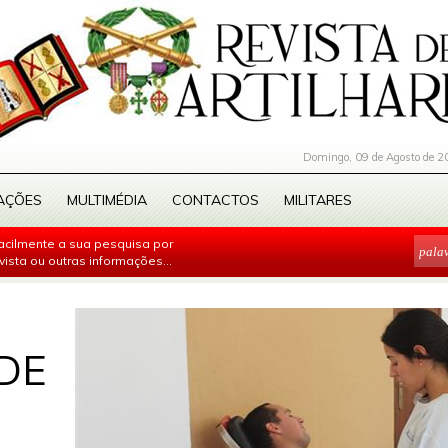
Domingo, 09 de Agosto de 2
AÇÕES
MULTIMÉDIA
CONTACTOS
MILITARES
facilmente a sua pesquisa por
evista ou outras informações...
DE