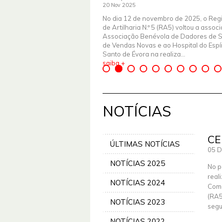
20 Nov 2025
No dia 12 de novembro de 2025, o Reg
de Artilharia N.º 5 (RA5) voltou a assoc
Associação Benévola de Dadores de 
de Vendas Novas e ao Hospital do Espír
Santo de Évora na realiza...
saiba +
NOTÍCIAS
CE
ÚLTIMAS NOTÍCIAS
05 D
NOTÍCIAS 2025
No p
real
NOTÍCIAS 2024
Coma
(RA5
NOTÍCIAS 2023
segu
NOTÍCIAS 2022