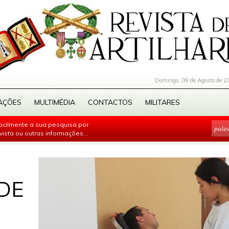
Domingo, 09 de Agosto de 2
AÇÕES
MULTIMÉDIA
CONTACTOS
MILITARES
facilmente a sua pesquisa por
evista ou outras informações...
DE