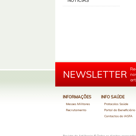
NOTÍCIAS
Re
NEWSLETTER
no
art
INFORMAÇÕES
INFO SAÚDE
Messes Militares
Protocolos Saúde
Recrutamento
Portal do Beneficiári
Contactos do IASFA
Revista de Artilharia © Todos os direitos reservado