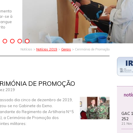
imento
iar-se à
Sangue
ito
Notícias >
Notícias 2019
>
Gerais
> Cerimónia de Promoção
RIMÓNIA DE PROMOÇÃO
ez 2019
notí
assado dia cinco de dezembro de 2019,
izou-se no Gabinete do Exmo.
ndante do Regimento de Artilharia N.º 5
GAC 1
), a Cerimónia de Promoção dos
252
intes militares:
21 Nov