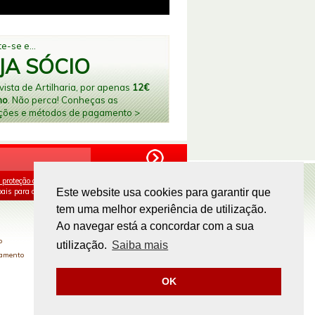
e-se e...
JA SÓCIO
ista de Artilharia, por apenas
12€
no
. Não perca! Conheças as
ções e métodos de pagamento >
 proteção de dados
e aceito o processamento e
ais para os fins mencionados.
Este website usa cookies para garantir que
tem uma melhor experiência de utilização.
PAGAMENTOS ONLINE
Ao navegar está a concordar com a sua
o
utilização.
Saiba mais
gamento
OK
Site by
omsite.com