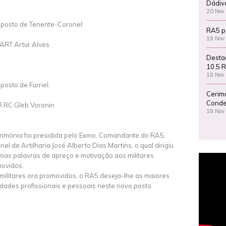
Dádiv
20 Nov
 posto de Tenente-Coronel:
RA5 p
19 Nov
ART Artur Alves
Desta
10.5 R
18 Nov
 posto de Furriel:
Cerim
Conde
 RC Gleb Voronin
18 Nov
rimónia foi presidida pelo Exmo. Comandante do RA5,
nel de Artilharia José Alberto Dias Martins, o qual dirigiu
mas palavras de apreço e motivação aos militares
ovidos.
militares ora promovidos, o RA5 deseja-lhe as maiores
cidades profissionais e pessoais neste novo posto.