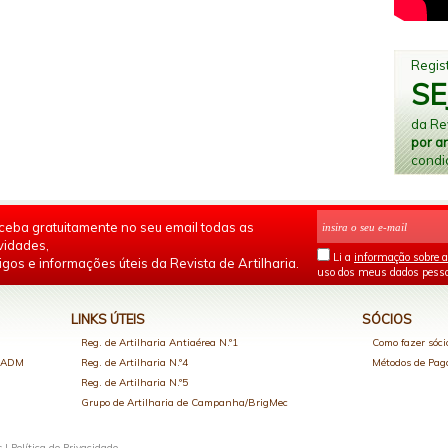
Regist
SE
da Rev
por a
condi
ceba gratuitamente no seu email todas as
vidades,
Li a
informação sobre a
igos e informações úteis da Revista de Artilharia.
uso dos meus dados pesso
LINKS ÚTEIS
SÓCIOS
Reg. de Artilharia Antiaérea N.º1
Como fazer sóci
o ADM
Reg. de Artilharia N.º4
Métodos de Pa
Reg. de Artilharia N.º5
Grupo de Artilharia de Campanha/BrigMec
s |
Política de Privacidade