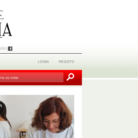
026 |
LOGIN
REGISTO