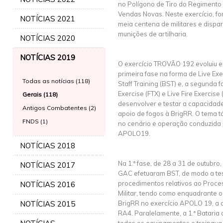
no Polígono de Tiro do Regimento d
Vendas Novas. Neste exercício, 
NOTÍCIAS 2021
meia centena de militares e dispa
munições de artilharia.
NOTÍCIAS 2020
NOTÍCIAS 2019
O exercício TROVÃO 192 evoluiu e
primeira fase na forma de Live Exer
Todas as notícias (118)
Staff Training (BST) e, a segunda f
Exercise (FTX) e Live Fire Exercise
Gerais (118)
desenvolver e testar a capacidad
Antigos Combatentes (2)
apoio de fogos à BrigRR. O tema t
FNDS (1)
no cenário e operação conduzida 
APOLO19.
NOTÍCIAS 2018
Na 1.ª fase, de 28 a 31 de outubr
NOTÍCIAS 2017
GAC efetuaram BST, de modo a tes
procedimentos relativos ao Proc
NOTÍCIAS 2016
Militar, tendo como enquadrante 
NOTÍCIAS 2015
BrigRR no exercício APOLO 19, a 
RA4. Paralelamente, a 1.ª Batari