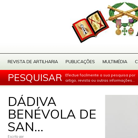
REVISTA DE ARTILHARIA
PUBLICAÇÕES
MULTIMÉDIA
C
PESQUISAR
Efectue facilmente a sua pesquisa por
artigo, revista ou outras informações...
DÁDIVA
BENÉVOLA DE
SAN...
Escrito por