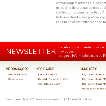
camaradagem artilheira, e das pot
acréscimo do produto operaciona
instância, mas seguramente da Ar
todo, resultando mais proficiência
espírito de corpo entre todos os mi
Receba gratuitamente no seu em
NEWSLETTER
novidades,
artigos e informações úteis da Re
INFORMAÇÕES
INFO SAÚDE
LINKS ÚTEIS
Messes Militares
Protocolos Saúde
Reg. de Artilharia An
Recrutamento
Portal do Beneficiário ADM
Reg. de Artilharia N.
Contactos do IASFA
Reg. de Artilharia N.
Grupo de Artilharia
Revista de Artilharia © Todos os direitos reservados |
Política de Privacidade