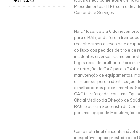
NOTÍCIAS
todos os equipamentos e treinava 
Procedimentos (TTP), com o devid
Comando e Serviços.
Na 2.ª fase, de 3 a 6 de novembro
para o RA5, onde foram treinadas 
reconhecimento, escolha e ocupaçã
ao fluxo dos pedidos de tiro e de r
incidentes diversos. Como pinácul
fogos reais de artilharia. Para cu
de retração do GAC para o RA4, a
manutenção de equipamentos, mater
as reuniões para a identificação d
a melhorar nos procedimentos. Sal
GAC foi reforçado, com uma Equipa
Oficial Médico da Direção de Saúde
RA5, e por um Socorrista do Centr
por uma Equipa de Manutenção d
Como nota final é incontornável d
inesgotável apoio prestado pelo 