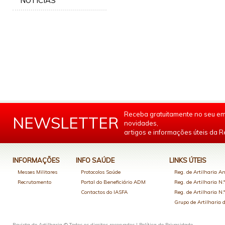
NOTÍCIAS
Receba gratuitamente no seu em
NEWSLETTER
novidades,
artigos e informações úteis da Re
INFORMAÇÕES
INFO SAÚDE
LINKS ÚTEIS
Messes Militares
Protocolos Saúde
Reg. de Artilharia An
Recrutamento
Portal do Beneficiário ADM
Reg. de Artilharia N.
Contactos do IASFA
Reg. de Artilharia N.
Grupo de Artilharia
Revista de Artilharia © Todos os direitos reservados |
Política de Privacidade