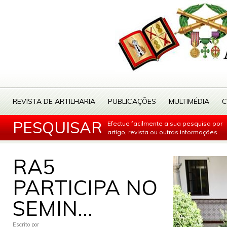
REVISTA DE ARTILHARIA
PUBLICAÇÕES
MULTIMÉDIA
C
PESQUISAR
Efectue facilmente a sua pesquisa por
artigo, revista ou outras informações...
RA5
PARTICIPA NO
SEMIN...
Escrito por