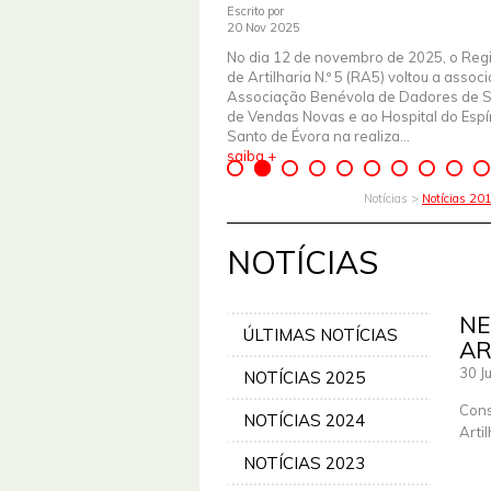
Escrito por
20 Nov 2025
No dia 12 de novembro de 2025, o Reg
de Artilharia N.º 5 (RA5) voltou a assoc
Associação Benévola de Dadores de 
de Vendas Novas e ao Hospital do Espír
Santo de Évora na realiza...
saiba +
Notícias >
Notícias 20
NOTÍCIAS
NE
ÚLTIMAS NOTÍCIAS
AR
30 J
NOTÍCIAS 2025
Cons
NOTÍCIAS 2024
Arti
NOTÍCIAS 2023