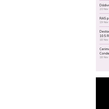
Dádiv
20 Nov
RA5 p
19 Nov
Desta
10.5 R
18 Nov
Cerim
Conde
18 Nov