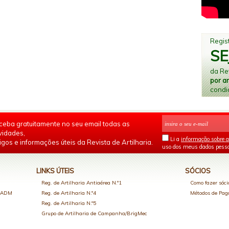
Regist
SE
da Rev
por a
condi
ceba gratuitamente no seu email todas as
vidades,
Li a
informação sobre a
igos e informações úteis da Revista de Artilharia.
uso dos meus dados pesso
LINKS ÚTEIS
SÓCIOS
Reg. de Artilharia Antiaérea N.º1
Como fazer sóci
o ADM
Reg. de Artilharia N.º4
Métodos de Pa
Reg. de Artilharia N.º5
Grupo de Artilharia de Campanha/BrigMec