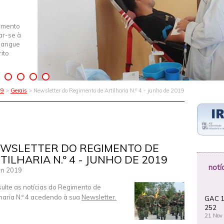
imento
iar-se à
Sangue
ito
19
>
Gerais
> Newsletter do Regimento de Artilharia N.º 4 - junho de 2019
WSLETTER DO REGIMENTO DE
TILHARIA N.º 4 - JUNHO DE 2019
notí
un 2019
ulte as notícias do Regimento de
lharia N.º 4 acedendo à sua
Newsletter.
GAC 1
252
21 Nov