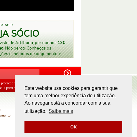
e-se e...
JA SÓCIO
ista de Artilharia, por apenas
12€
no
. Não perca! Conheças as
ções e métodos de pagamento >
 proteção de dados
e aceito o processamento e
ais para os fins mencionados.
Este website usa cookies para garantir que
tem uma melhor experiência de utilização.
PAGAMENTOS ONLINE
Ao navegar está a concordar com a sua
o
utilização.
Saiba mais
gamento
OK