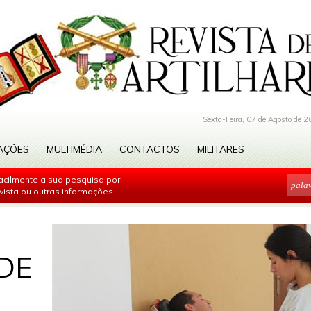
Sexta-Feira, 07 de Agosto de 2
AÇÕES
MULTIMÉDIA
CONTACTOS
MILITARES
facilmente a sua pesquisa por
evista ou outras informações...
DE