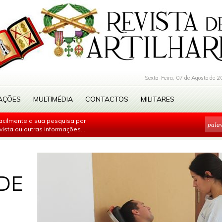
Sexta-Feira, 07 de Agosto de 2
AÇÕES
MULTIMÉDIA
CONTACTOS
MILITARES
facilmente a sua pesquisa por
evista ou outras informações...
DE