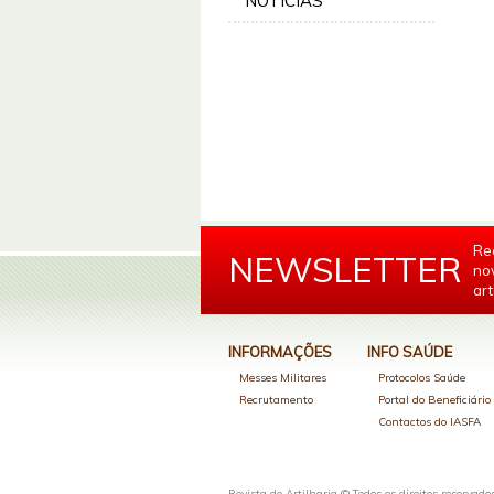
NOTÍCIAS
Re
NEWSLETTER
no
art
INFORMAÇÕES
INFO SAÚDE
Messes Militares
Protocolos Saúde
Recrutamento
Portal do Beneficiári
Contactos do IASFA
Revista de Artilharia © Todos os direitos reservado