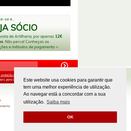
e-se e...
JA SÓCIO
ista de Artilharia, por apenas
12€
no
. Não perca! Conheças as
ções e métodos de pagamento >
 proteção de dados
e aceito o processamento e
ais para os fins mencionados.
Este website usa cookies para garantir que
tem uma melhor experiência de utilização.
PAGAMENTOS ONLINE
Ao navegar está a concordar com a sua
o
utilização.
Saiba mais
gamento
OK
Site by
omsite.com