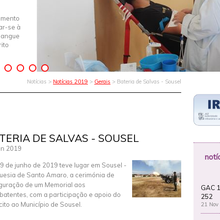
imento
iar-se à
Sangue
ito
Notícias >
Notícias 2019
>
Gerais
> Bateria de Salvas - Sousel
TERIA DE SALVAS - SOUSEL
un 2019
notí
9 de junho de 2019 teve lugar em Sousel -
uesia de Santo Amaro, a cerimónia de
guração de um Memorial aos
GAC 1
atentes, com a participação e apoio do
252
cito ao Município de Sousel.
21 Nov