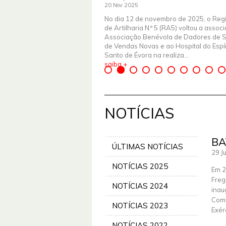
20 Nov 2025
No dia 12 de novembro de 2025, o Reg
de Artilharia N.º 5 (RA5) voltou a assoc
Associação Benévola de Dadores de 
de Vendas Novas e ao Hospital do Espír
Santo de Évora na realiza...
saiba +
NOTÍCIAS
BA
ÚLTIMAS NOTÍCIAS
29 J
NOTÍCIAS 2025
Em 2
Freg
NOTÍCIAS 2024
inau
Comb
NOTÍCIAS 2023
Exér
NOTÍCIAS 2022