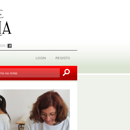
026 |
LOGIN
REGISTO