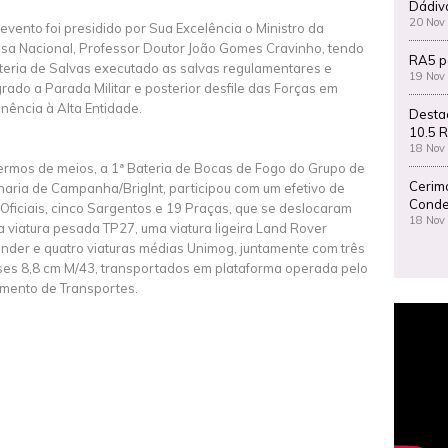
Dádiv
20 Nov
 evento foi presidido por Sua Excelência o Ministro da
sa Nacional, Professor Doutor João Gomes Cravinho, tendo
RA5 p
teria de Salvas executado as salvas regulamentares e
19 Nov
grado a Parada Militar e posterior desfile das Forças em
inência à Alta Entidade.
Desta
10.5 R
18 Nov
ermos de meios, a 1ª Bateria de Bocas de Fogo do Grupo de
Cerim
lharia de Campanha/BrigInt, participou com um efetivo de
Conde
 Oficiais, cinco Sargentos e 19 Praças, que se deslocaram
18 Nov
 viatura pesada TP27, uma viatura ligeira Land Rover
nder e quatro viaturas médias Unimog, juntamente com três
es 8,8 cm M/43, transportados em plataforma operada pelo
mento de Transportes.