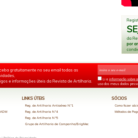
Regist
SE
da Rev
por a
condi
ceba gratuitamente no seu email todas as
vidades,
Li a
informação sobre a
igos e informações úteis da Revista de Artilharia.
uso dos meus dados pesso
LINKS ÚTEIS
SÓCIOS
Reg. de Artilharia Antiaérea N.º1
Como fazer sóci
o ADM
Reg. de Artilharia N.º4
Métodos de Pa
Reg. de Artilharia N.º5
Grupo de Artilharia de Campanha/BrigMec
s |
Política de Privacidade