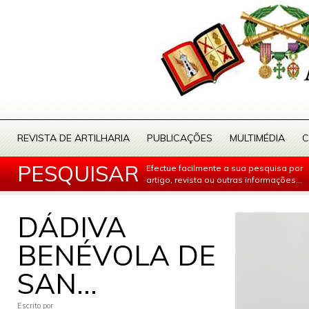
REVISTA DE ARTILHARIA
PUBLICAÇÕES
MULTIMÉDIA
C
PESQUISAR
Efectue facilmente a sua pesquisa por
artigo, revista ou outras informações...
DÁDIVA
BENÉVOLA DE
SAN...
Escrito por