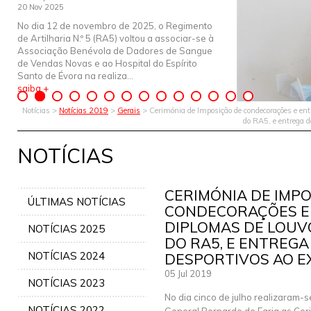
20 Nov 2025
No dia 12 de novembro de 2025, o Regimento
de Artilharia N.º 5 (RA5) voltou a associar-se à
Associação Benévola de Dadores de Sangue
de Vendas Novas e ao Hospital do Espírito
Santo de Évora na realiza...
saiba +
Notícias >
Notícias 2019
>
Gerais
> Cerimónia de Imposição de condecorações e entr
do RA5, e entrega 
NOTÍCIAS
CERIMÓNIA DE IMPO
ÚLTIMAS NOTÍCIAS
CONDECORAÇÕES E
DIPLOMAS DE LOUVO
NOTÍCIAS 2025
DO RA5, E ENTREGA
NOTÍCIAS 2024
DESPORTIVOS AO E
05 Jul 2019
NOTÍCIAS 2023
No dia cinco de julho realizaram-
NOTÍCIAS 2022