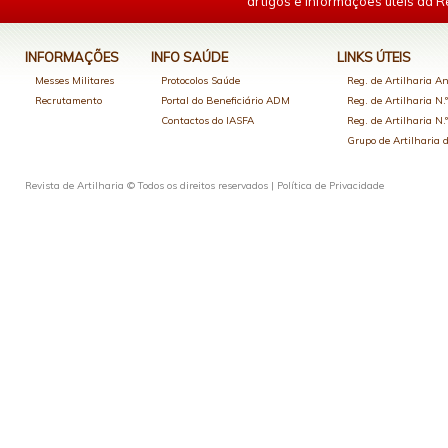
artigos e informações úteis da Re
INFORMAÇÕES
INFO SAÚDE
LINKS ÚTEIS
Messes Militares
Protocolos Saúde
Reg. de Artilharia An
Recrutamento
Portal do Beneficiário ADM
Reg. de Artilharia N.
Contactos do IASFA
Reg. de Artilharia N.
Grupo de Artilharia
Revista de Artilharia © Todos os direitos reservados |
Política de Privacidade