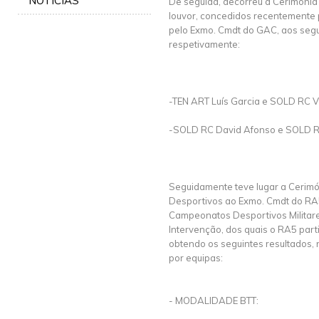
NOTÍCIAS
De seguida, decorreu a Cerimónia
louvor, concedidos recentemente
pelo Exmo. Cmdt do GAC, aos segui
respetivamente:
-TEN ART Luís Garcia e SOLD RC V
-SOLD RC David Afonso e SOLD R
Seguidamente teve lugar a Cerimó
Desportivos ao Exmo. Cmdt do RA5
Campeonatos Desportivos Militares
Intervenção, dos quais o RA5 part
obtendo os seguintes resultados,
por equipas:
- MODALIDADE BTT: