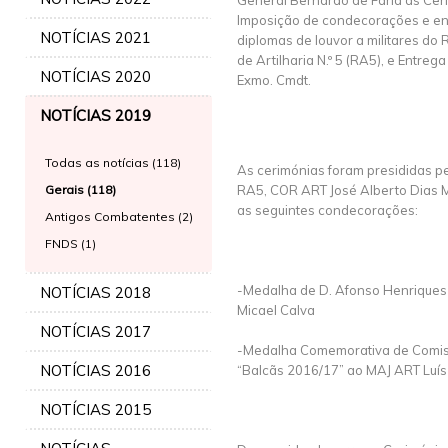
General Bernardo de Faria as Cer
Imposição de condecorações e en
NOTÍCIAS 2021
diplomas de louvor a militares do
de Artilharia N.º 5 (RA5), e Entre
NOTÍCIAS 2020
Exmo. Cmdt.
NOTÍCIAS 2019
Todas as notícias (118)
As cerimónias foram presididas 
Gerais (118)
RA5, COR ART José Alberto Dias M
as seguintes condecorações:
Antigos Combatentes (2)
FNDS (1)
-Medalha de D. Afonso Henriques 
NOTÍCIAS 2018
Micael Calva
NOTÍCIAS 2017
-Medalha Comemorativa de Comiss
NOTÍCIAS 2016
“Balcãs 2016/17” ao MAJ ART Luí
NOTÍCIAS 2015