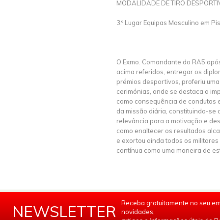
MODALIDADE DE TIRO DESPORTI
3.º Lugar Equipas Masculino em Pis
O Exmo. Comandante do RA5 após 
acima referidos, entregar os dipl
prémios desportivos, proferiu uma
cerimónias, onde se destaca a im
como consequência de condutas 
da missão diária, constituindo-se
relevância para a motivação e des
como enaltecer os resultados alc
e exortou ainda todos os militares 
contínua como uma maneira de est
Receba gratuitamente no seu em
NEWSLETTER
novidades,