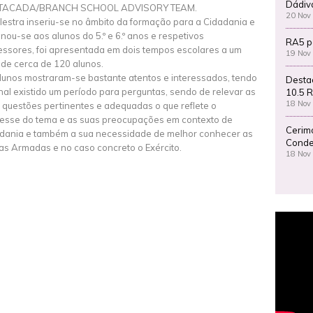
Dádiv
TACADA/BRANCH SCHOOL ADVISORY TEAM.
20 Nov
lestra inseriu-se no âmbito da formação para a Cidadania e
inou-se aos alunos do 5.º e 6.º anos e respetivos
RA5 p
essores, foi apresentada em dois tempos escolares a um
19 Nov
l de cerca de 120 alunos.
lunos mostraram-se bastante atentos e interessados, tendo
Desta
inal existido um período para perguntas, sendo de relevar as
10.5 R
18 Nov
 questões pertinentes e adequadas o que reflete o
resse do tema e as suas preocupações em contexto de
Cerim
dania e também a sua necessidade de melhor conhecer as
Conde
as Armadas e no caso concreto o Exército.
18 Nov