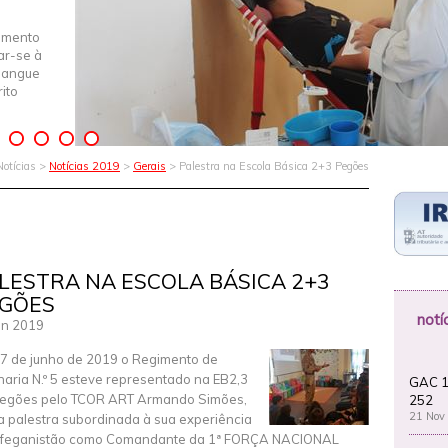
imento
iar-se à
Sangue
ito
Notícias >
Notícias 2019
>
Gerais
> Palestra na Escola Básica 2+3 Pegões
LESTRA NA ESCOLA BÁSICA 2+3
GÕES
notí
un 2019
7 de junho de 2019 o Regimento de
lharia N.º 5 esteve representado na EB2,3
GAC 1
egões pelo TCOR ART Armando Simões,
252
21 Nov
 palestra subordinada à sua experiência
feganistão como Comandante da 1ª FORÇA NACIONAL