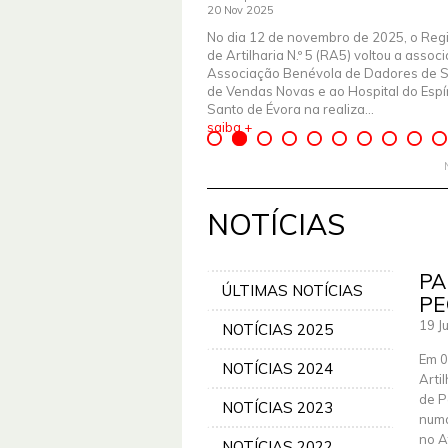
20 Nov 2025
No dia 12 de novembro de 2025, o Reg
de Artilharia N.º 5 (RA5) voltou a assoc
Associação Benévola de Dadores de 
de Vendas Novas e ao Hospital do Espír
Santo de Évora na realiza...
saiba +
NOTÍCIAS
PA
ÚLTIMAS NOTÍCIAS
PE
19 J
NOTÍCIAS 2025
Em 0
NOTÍCIAS 2024
Arti
de P
NOTÍCIAS 2023
numa
no A
NOTÍCIAS 2022