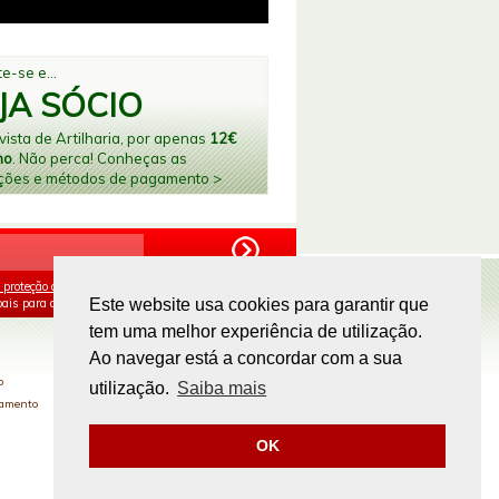
e-se e...
JA SÓCIO
ista de Artilharia, por apenas
12€
no
. Não perca! Conheças as
ções e métodos de pagamento >
 proteção de dados
e aceito o processamento e
ais para os fins mencionados.
Este website usa cookies para garantir que
tem uma melhor experiência de utilização.
PAGAMENTOS ONLINE
Ao navegar está a concordar com a sua
o
utilização.
Saiba mais
gamento
OK
Site by
omsite.com