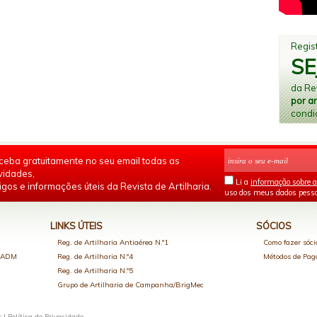
Regist
SE
da Rev
por a
condi
ceba gratuitamente no seu email todas as
vidades,
Li a
informação sobre a
igos e informações úteis da Revista de Artilharia.
uso dos meus dados pesso
LINKS ÚTEIS
SÓCIOS
Reg. de Artilharia Antiaérea N.º1
Como fazer sóci
o ADM
Reg. de Artilharia N.º4
Métodos de Pa
Reg. de Artilharia N.º5
Grupo de Artilharia de Campanha/BrigMec
s |
Política de Privacidade