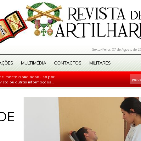
Sexta-Feira, 07 de Agosto de 2
AÇÕES
MULTIMÉDIA
CONTACTOS
MILITARES
facilmente a sua pesquisa por
evista ou outras informações...
DE