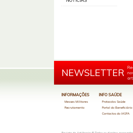
NOTÍCIAS
Re
NEWSLETTER
no
art
INFORMAÇÕES
INFO SAÚDE
Messes Militares
Protocolos Saúde
Recrutamento
Portal do Beneficiári
Contactos do IASFA
Revista de Artilharia © Todos os direitos reservado