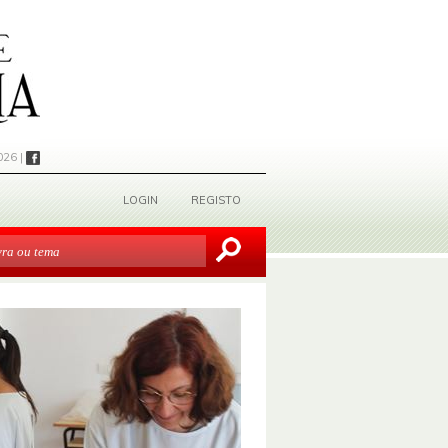
026 |
LOGIN
REGISTO