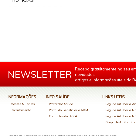
NOTÍCIAS
Receba gratuitamente no seu em
NEWSLETTER
novidades,
artigos e informações úteis da Re
INFORMAÇÕES
INFO SAÚDE
LINKS ÚTEIS
Messes Militares
Protocolos Saúde
Reg. de Artilharia An
Recrutamento
Portal do Beneficiário ADM
Reg. de Artilharia N.
Contactos do IASFA
Reg. de Artilharia N.
Grupo de Artilharia
Revista de Artilharia © Todos os direitos reservados |
Política de Privacidade