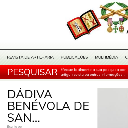
REVISTA DE ARTILHARIA
PUBLICAÇÕES
MULTIMÉDIA
C
PESQUISAR
Efectue facilmente a sua pesquisa por
artigo, revista ou outras informações...
DÁDIVA
BENÉVOLA DE
SAN...
Escrito por