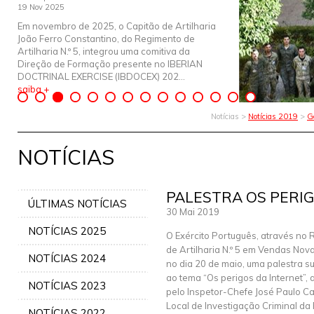
19 Nov 2025
Em novembro de 2025, o Capitão de Artilharia
João Ferro Constantino, do Regimento de
Artilharia N.º 5, integrou uma comitiva da
Direção de Formação presente no IBERIAN
DOCTRINAL EXERCISE (IBDOCEX) 202...
saiba +
Notícias >
Notícias 2019
>
G
NOTÍCIAS
PALESTRA OS PERI
ÚLTIMAS NOTÍCIAS
30 Mai 2019
NOTÍCIAS 2025
O Exército Português, através no
de Artilharia N.º 5 em Vendas Nov
NOTÍCIAS 2024
no dia 20 de maio, uma palestra 
ao tema “Os perigos da Internet”,
NOTÍCIAS 2023
pelo Inspetor-Chefe José Paulo C
Local de Investigação Criminal da P
NOTÍCIAS 2022