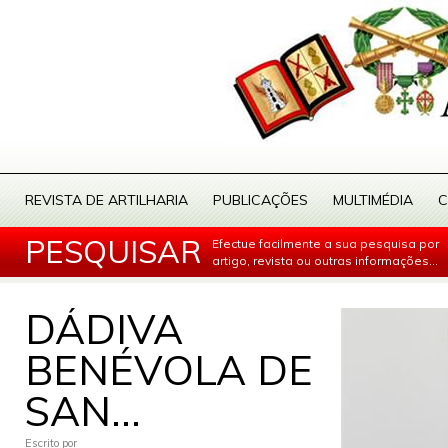
REVISTA DE ARTILHARIA
PUBLICAÇÕES
MULTIMÉDIA
C
PESQUISAR
Efectue facilmente a sua pesquisa por
artigo, revista ou outras informações...
DÁDIVA
BENÉVOLA DE
SAN...
Escrito por