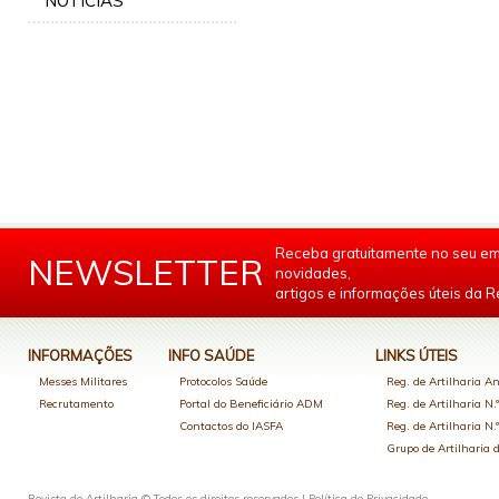
NOTÍCIAS
Receba gratuitamente no seu em
NEWSLETTER
novidades,
artigos e informações úteis da Re
INFORMAÇÕES
INFO SAÚDE
LINKS ÚTEIS
Messes Militares
Protocolos Saúde
Reg. de Artilharia An
Recrutamento
Portal do Beneficiário ADM
Reg. de Artilharia N.
Contactos do IASFA
Reg. de Artilharia N.
Grupo de Artilharia
Revista de Artilharia © Todos os direitos reservados |
Política de Privacidade