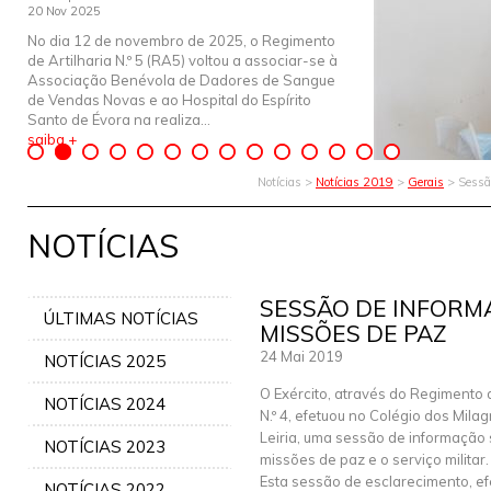
20 Nov 2025
No dia 12 de novembro de 2025, o Regimento
de Artilharia N.º 5 (RA5) voltou a associar-se à
Associação Benévola de Dadores de Sangue
de Vendas Novas e ao Hospital do Espírito
Santo de Évora na realiza...
saiba +
Notícias >
Notícias 2019
>
Gerais
> Sessão
NOTÍCIAS
SESSÃO DE INFORM
ÚLTIMAS NOTÍCIAS
MISSÕES DE PAZ
24 Mai 2019
NOTÍCIAS 2025
O Exército, através do Regimento d
NOTÍCIAS 2024
N.º 4, efetuou no Colégio dos Mila
Leiria, uma sessão de informação
NOTÍCIAS 2023
missões de paz e o serviço militar.
Esta sessão de esclarecimento, ef
NOTÍCIAS 2022