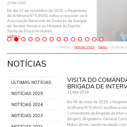
20 Nov 2025
No dia 12 de novembro de 2025, o Regimento
de Artilharia N.º 5 (RA5) voltou a associar-se à
Associação Benévola de Dadores de Sangue
de Vendas Novas e ao Hospital do Espírito
Santo de Évora na realiza...
saiba +
Notícias >
Notícias 2019
>
Gerais
> Visita do 
NOTÍCIAS
VISITA DO COMAND
ÚLTIMAS NOTÍCIAS
BRIGADA DE INTER
21 Mai 2019
NOTÍCIAS 2025
Em 06 de maio de 2019, o Regime
NOTÍCIAS 2024
Artilharia N.º 5 (RA5) acolheu a vis
Comandante da Brigada de Inter
NOTÍCIAS 2023
(BrigInt), Brigadeiro-General Car
Matos Alves, sendo recebido com
NOTÍCIAS 2022