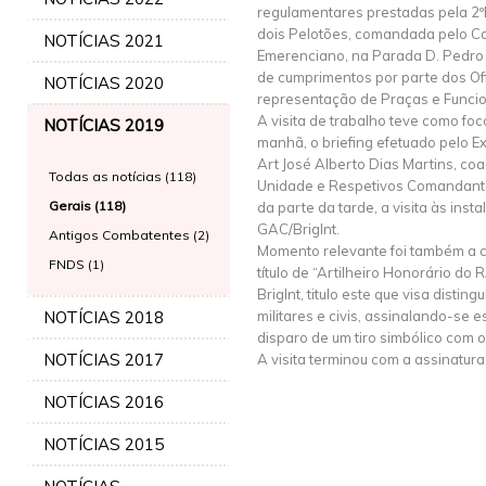
regulamentares prestadas pela 2
dois Pelotões, comandada pelo Cap
NOTÍCIAS 2021
Emerenciano, na Parada D. Pedro 
de cumprimentos por parte dos Ofi
NOTÍCIAS 2020
representação de Praças e Funcio
A visita de trabalho teve como foc
NOTÍCIAS 2019
manhã, o briefing efetuado pelo 
Art José Alberto Dias Martins, co
Todas as notícias (118)
Unidade e Respetivos Comandante
Gerais (118)
da parte da tarde, a visita às ins
GAC/Briglnt.
Antigos Combatentes (2)
Momento relevante foi também a c
FNDS (1)
título de “Artilheiro Honorário d
BrigInt, titulo este que visa disting
NOTÍCIAS 2018
militares e civis, assinalando-se 
disparo de um tiro simbólico com o
NOTÍCIAS 2017
A visita terminou com a assinatura
NOTÍCIAS 2016
NOTÍCIAS 2015