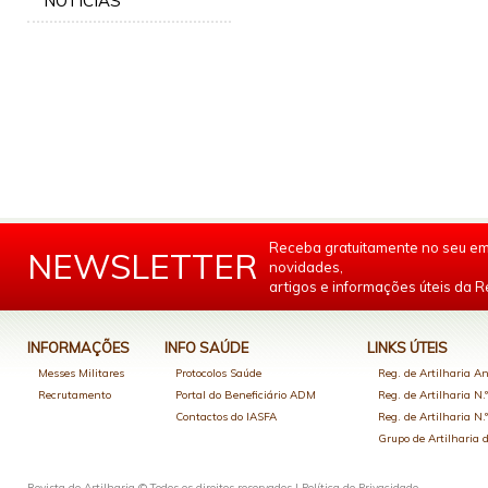
NOTÍCIAS
Receba gratuitamente no seu em
NEWSLETTER
novidades,
artigos e informações úteis da Re
INFORMAÇÕES
INFO SAÚDE
LINKS ÚTEIS
Messes Militares
Protocolos Saúde
Reg. de Artilharia An
Recrutamento
Portal do Beneficiário ADM
Reg. de Artilharia N.
Contactos do IASFA
Reg. de Artilharia N.
Grupo de Artilharia
Revista de Artilharia © Todos os direitos reservados |
Política de Privacidade