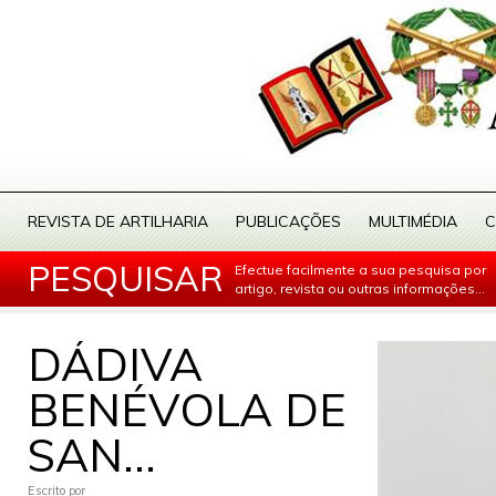
REVISTA DE ARTILHARIA
PUBLICAÇÕES
MULTIMÉDIA
C
PESQUISAR
Efectue facilmente a sua pesquisa por
artigo, revista ou outras informações...
DÁDIVA
BENÉVOLA DE
SAN...
Escrito por