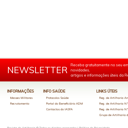
Receba gratuitamente no seu em
NEWSLETTER
novidades,
artigos e informações úteis da Re
INFORMAÇÕES
INFO SAÚDE
LINKS ÚTEIS
Messes Militares
Protocolos Saúde
Reg. de Artilharia An
Recrutamento
Portal do Beneficiário ADM
Reg. de Artilharia N.
Contactos do IASFA
Reg. de Artilharia N.
Grupo de Artilharia
Revista de Artilharia © Todos os direitos reservados |
Política de Privacidade