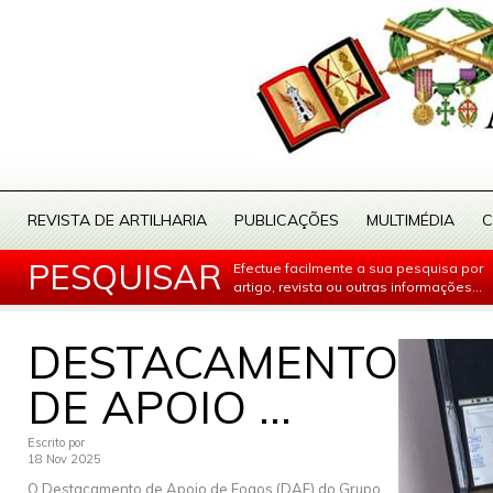
REVISTA DE ARTILHARIA
PUBLICAÇÕES
MULTIMÉDIA
C
PESQUISAR
Efectue facilmente a sua pesquisa por
artigo, revista ou outras informações...
DESTACAMENTO
DE APOIO ...
Escrito por
18 Nov 2025
O Destacamento de Apoio de Fogos (DAF) do Grupo