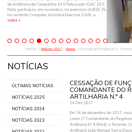
de Artilharia de Campanha 10.5 Rebocado (GAC 10.5
Reb), participou, em novembro, no exercício GLIESE 25,
na vertente Computer Assisted Exercise (CAX), a...
saiba +
Notícias >
Notícias 2017
>
Gerais
> Cessação de Funções do 2.º Comanda
NOTÍCIAS
CESSAÇÃO DE FUNÇÕ
ÚLTIMAS NOTÍCIAS
COMANDANTE DO R
ARTILHARIA N.º 4
NOTÍCIAS 2025
14 Dez 2017
NOTÍCIAS 2024
Em 14 de dezembro de 2017, cess
como 2.º Comandante do Regimen
NOTÍCIAS 2023
Artilharia N.º 4 (RA4), o Tenente-
Artilharia João Manuel Serra David
NOTÍCIAS 2022