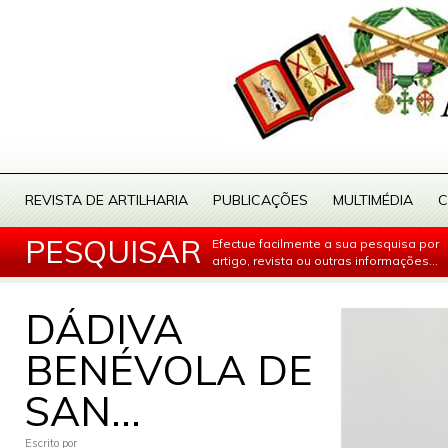
REVISTA DE ARTILHARIA
PUBLICAÇÕES
MULTIMÉDIA
C
PESQUISAR
Efectue facilmente a sua pesquisa por
artigo, revista ou outras informações...
DÁDIVA
BENÉVOLA DE
SAN...
Escrito por