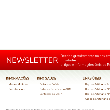
Receba gratuitamente no seu em
NEWSLETTER
novidades,
artigos e informações úteis da Re
INFORMAÇÕES
INFO SAÚDE
LINKS ÚTEIS
Messes Militares
Protocolos Saúde
Reg. de Artilharia An
Recrutamento
Portal do Beneficiário ADM
Reg. de Artilharia N.
Contactos do IASFA
Reg. de Artilharia N.
Grupo de Artilharia
Revista de Artilharia © Todos os direitos reservados |
Política de Privacidade