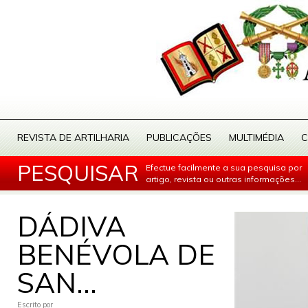
REVISTA DE ARTILHARIA
PUBLICAÇÕES
MULTIMÉDIA
C
PESQUISAR
Efectue facilmente a sua pesquisa por
artigo, revista ou outras informações...
DÁDIVA
BENÉVOLA DE
SAN...
Escrito por