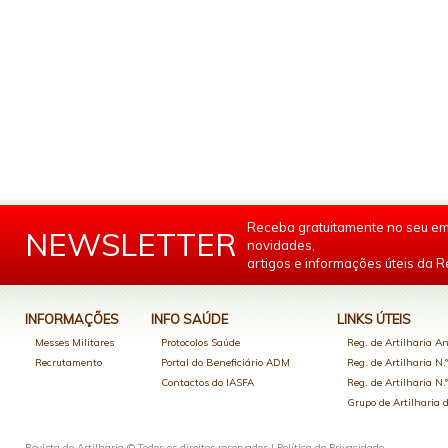
Receba gratuitamente no seu em
NEWSLETTER
novidades,
artigos e informações úteis da Re
INFORMAÇÕES
INFO SAÚDE
LINKS ÚTEIS
Messes Militares
Protocolos Saúde
Reg. de Artilharia An
Recrutamento
Portal do Beneficiário ADM
Reg. de Artilharia N.
Contactos do IASFA
Reg. de Artilharia N.
Grupo de Artilharia
Revista de Artilharia © Todos os direitos reservados |
Política de Privacidade