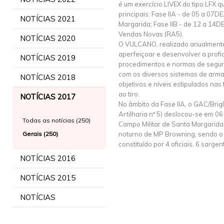
é um exercício LIVEX do tipo LFX q
principais: Fase IIA - de 05 a 07
NOTÍCIAS 2021
Margarida; Fase IIB - de 12 a 14D
Vendas Novas (RA5).
NOTÍCIAS 2020
O VULCANO, realizado anualmente,
aperfeiçoar e desenvolver a profi
NOTÍCIAS 2019
procedimentos e normas de segura
com os diversos sistemas de armas
NOTÍCIAS 2018
objetivos e níveis estipulados nas
ao tiro.
NOTÍCIAS 2017
No âmbito da Fase IIA, o GAC/Brig
Artilharia nº 5) deslocou-se em 
Todas as notícias (250)
Campo Militar de Santa Margarida 
Gerais (250)
noturno de MP Browning, sendo o e
constituído por 4 oficiais, 6 sarge
NOTÍCIAS 2016
NOTÍCIAS 2015
NOTÍCIAS