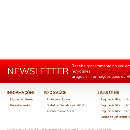
Receba gratuitamente no seu em
NEWSLETTER
novidades,
artigos e informações úteis da Re
INFORMAÇÕES
INFO SAÚDE
LINKS ÚTEIS
Messes Militares
Protocolos Saúde
Reg. de Artilharia An
Recrutamento
Portal do Beneficiário ADM
Reg. de Artilharia N.
Contactos do IASFA
Reg. de Artilharia N.
Grupo de Artilharia
Revista de Artilharia © Todos os direitos reservados |
Política de Privacidade