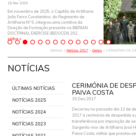
19 Nov 2025
Em novembro de 2025, o Capitão de Artilharia
João Ferro Constantino, do Regimento de
Artilharia N.º 5, integrou uma comitiva da
Direção de Formação presente no IBERIAN
DOCTRINAL EXERCISE (IBDOCEX) 202...
saiba +
Notícias >
Notícias 2017
>
Gerais
> CERIMÓNIA DE D
NOTÍCIAS
CERIMÓNIA DE DES
ÚLTIMAS NOTÍCIAS
PAIVA COSTA
15 Dez 2017
NOTÍCIAS 2025
Decorreu no passado dia 12 de d
NOTÍCIAS 2024
2017 a cerimónia de despedida a 
transferência por imposição de se
NOTÍCIAS 2023
Sargento-mor de Artilharia José 
Paiva Costa, militar que prestou 
NOTÍCIAS 2022