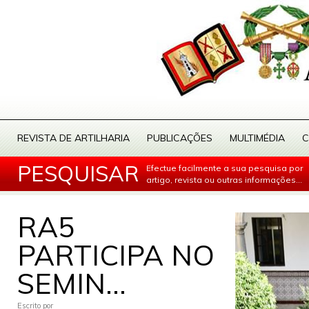
REVISTA DE ARTILHARIA
PUBLICAÇÕES
MULTIMÉDIA
C
PESQUISAR
Efectue facilmente a sua pesquisa por
artigo, revista ou outras informações...
RA5
PARTICIPA NO
SEMIN...
Escrito por