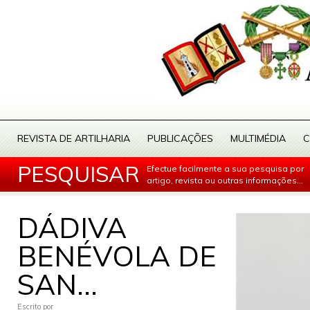
REVISTA DE ARTILHARIA
PUBLICAÇÕES
MULTIMÉDIA
C
PESQUISAR
Efectue facilmente a sua pesquisa por
artigo, revista ou outras informações...
DÁDIVA
BENÉVOLA DE
SAN...
Escrito por