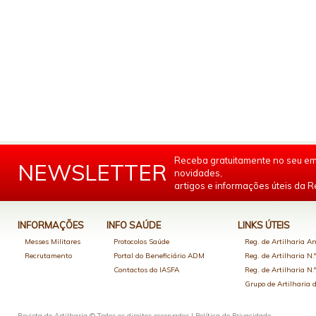
Receba gratuitamente no seu em
NEWSLETTER
novidades,
artigos e informações úteis da Re
INFORMAÇÕES
INFO SAÚDE
LINKS ÚTEIS
Messes Militares
Protocolos Saúde
Reg. de Artilharia An
Recrutamento
Portal do Beneficiário ADM
Reg. de Artilharia N.
Contactos do IASFA
Reg. de Artilharia N.
Grupo de Artilharia
Revista de Artilharia © Todos os direitos reservados |
Política de Privacidade