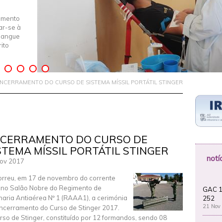
imento
iar-se à
Sangue
ito
NCERRAMENTO DO CURSO DE SISTEMA MÍSSIL PORTÁTIL STINGER
CERRAMENTO DO CURSO DE
STEMA MÍSSIL PORTÁTIL STINGER
notí
ov 2017
rreu, em 17 de novembro do corrente
 no Salão Nobre do Regimento de
GAC 1
lharia Antiaérea Nº 1 (RAAA1), a cerimónia
252
21 Nov
ncerramento do Curso de Stinger 2017.
rso de Stinger, constituído por 12 formandos, sendo 08