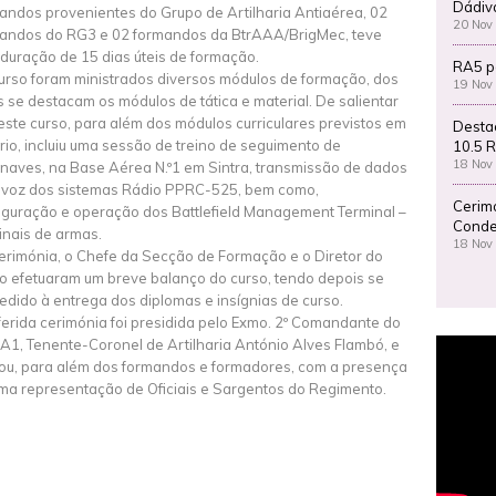
Dádiv
andos provenientes do Grupo de Artilharia Antiaérea, 02
20 Nov
andos do RG3 e 02 formandos da BtrAAA/BrigMec, teve
duração de 15 dias úteis de formação.
RA5 p
urso foram ministrados diversos módulos de formação, dos
19 Nov
s se destacam os módulos de tática e material. De salientar
este curso, para além dos módulos curriculares previstos em
Desta
rio, incluiu uma sessão de treino de seguimento de
10.5 R
18 Nov
naves, na Base Aérea N.º1 em Sintra, transmissão de dados
 voz dos sistemas Rádio PPRC-525, bem como,
Cerim
iguração e operação dos Battlefield Management Terminal –
Conde
inais de armas.
18 Nov
erimónia, o Chefe da Secção de Formação e o Diretor do
o efetuaram um breve balanço do curso, tendo depois se
edido à entrega dos diplomas e insígnias de curso.
ferida cerimónia foi presidida pelo Exmo. 2º Comandante do
1, Tenente-Coronel de Artilharia António Alves Flambó, e
ou, para além dos formandos e formadores, com a presença
ma representação de Oficiais e Sargentos do Regimento.