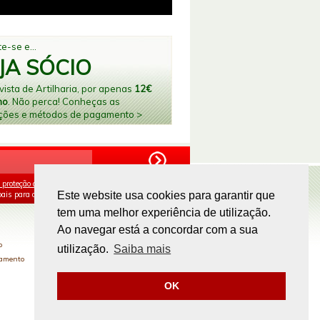
e-se e...
JA SÓCIO
ista de Artilharia, por apenas
12€
no
. Não perca! Conheças as
ções e métodos de pagamento >
 proteção de dados
e aceito o processamento e
ais para os fins mencionados.
Este website usa cookies para garantir que
tem uma melhor experiência de utilização.
PAGAMENTOS ONLINE
Ao navegar está a concordar com a sua
o
utilização.
Saiba mais
gamento
OK
Site by
omsite.com