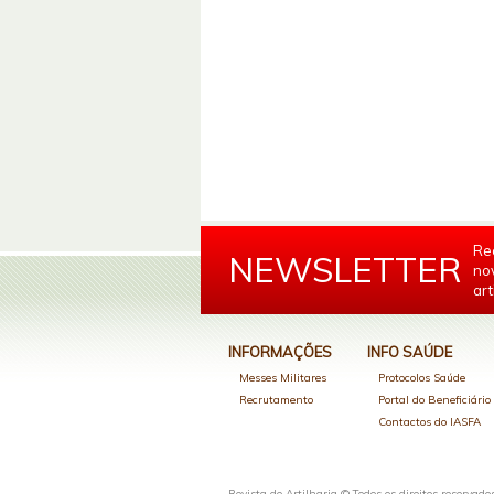
Re
NEWSLETTER
no
art
INFORMAÇÕES
INFO SAÚDE
Messes Militares
Protocolos Saúde
Recrutamento
Portal do Beneficiári
Contactos do IASFA
Revista de Artilharia © Todos os direitos reservado