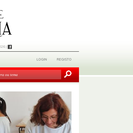
026 |
LOGIN
REGISTO