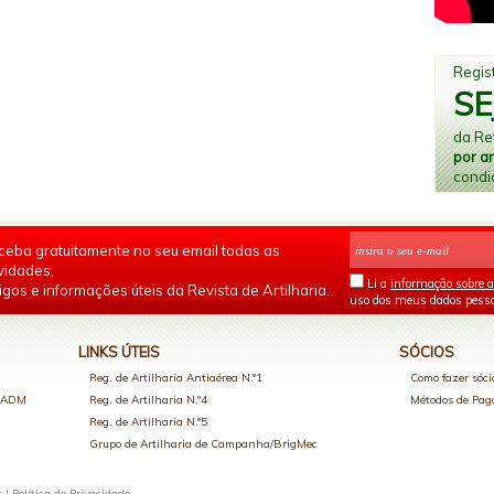
Regist
SE
da Rev
por a
condi
ceba gratuitamente no seu email todas as
vidades,
Li a
informação sobre a
igos e informações úteis da Revista de Artilharia.
uso dos meus dados pesso
LINKS ÚTEIS
SÓCIOS
Reg. de Artilharia Antiaérea N.º1
Como fazer sóci
o ADM
Reg. de Artilharia N.º4
Métodos de Pa
Reg. de Artilharia N.º5
Grupo de Artilharia de Campanha/BrigMec
s |
Política de Privacidade