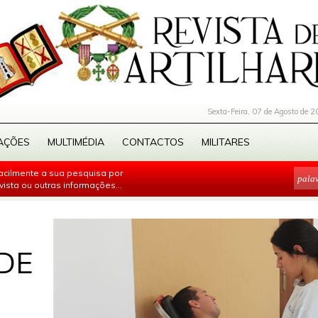
Sexta-Feira, 07 de Agosto de 2
AÇÕES
MULTIMÉDIA
CONTACTOS
MILITARES
facilmente a sua pesquisa por
evista ou outras informações...
DE