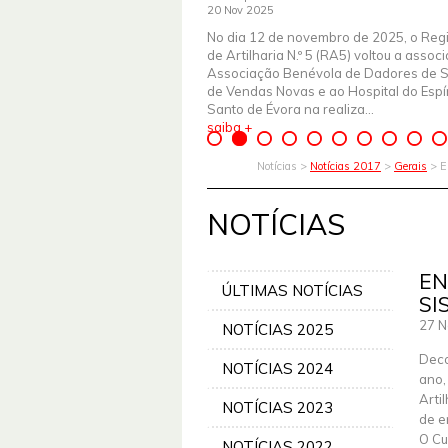
20 Nov 2025
No dia 12 de novembro de 2025, o Reg
de Artilharia N.º 5 (RA5) voltou a assoc
Associação Benévola de Dadores de 
de Vendas Novas e ao Hospital do Espír
Santo de Évora na realiza...
saiba +
Notícias >
Notícias 2017
>
Gerais
> E
NOTÍCIAS
EN
ÚLTIMAS NOTÍCIAS
SI
27 N
NOTÍCIAS 2025
Deco
NOTÍCIAS 2024
ano,
Arti
NOTÍCIAS 2023
de e
O Cu
NOTÍCIAS 2022