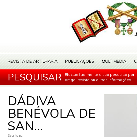
REVISTA DE ARTILHARIA
PUBLICAÇÕES
MULTIMÉDIA
C
PESQUISAR
Efectue facilmente a sua pesquisa por
artigo, revista ou outras informações...
DÁDIVA
BENÉVOLA DE
SAN...
Escrito por