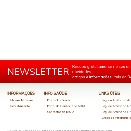
Receba gratuitamente no seu em
NEWSLETTER
novidades,
artigos e informações úteis da Re
INFORMAÇÕES
INFO SAÚDE
LINKS ÚTEIS
Messes Militares
Protocolos Saúde
Reg. de Artilharia An
Recrutamento
Portal do Beneficiário ADM
Reg. de Artilharia N.
Contactos do IASFA
Reg. de Artilharia N.
Grupo de Artilharia
Revista de Artilharia © Todos os direitos reservados |
Política de Privacidade