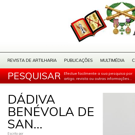
REVISTA DE ARTILHARIA
PUBLICAÇÕES
MULTIMÉDIA
C
PESQUISAR
Efectue facilmente a sua pesquisa por
artigo, revista ou outras informações...
DÁDIVA
BENÉVOLA DE
SAN...
Escrito por