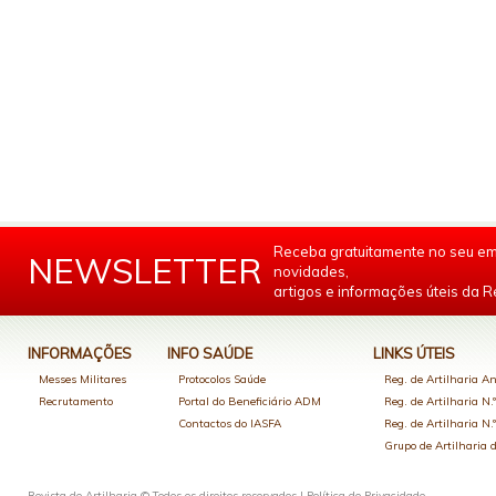
Receba gratuitamente no seu em
NEWSLETTER
novidades,
artigos e informações úteis da Re
INFORMAÇÕES
INFO SAÚDE
LINKS ÚTEIS
Messes Militares
Protocolos Saúde
Reg. de Artilharia An
Recrutamento
Portal do Beneficiário ADM
Reg. de Artilharia N.
Contactos do IASFA
Reg. de Artilharia N.
Grupo de Artilharia
Revista de Artilharia © Todos os direitos reservados |
Política de Privacidade