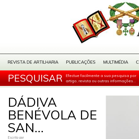
REVISTA DE ARTILHARIA
PUBLICAÇÕES
MULTIMÉDIA
C
PESQUISAR
Efectue facilmente a sua pesquisa por
artigo, revista ou outras informações...
DÁDIVA
BENÉVOLA DE
SAN...
Escrito por