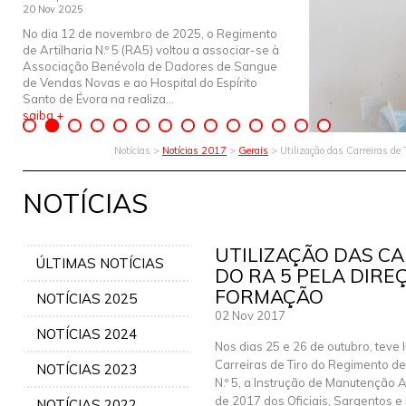
20 Nov 2025
No dia 12 de novembro de 2025, o Regimento
de Artilharia N.º 5 (RA5) voltou a associar-se à
Associação Benévola de Dadores de Sangue
de Vendas Novas e ao Hospital do Espírito
Santo de Évora na realiza...
saiba +
Notícias >
Notícias 2017
>
Gerais
> Utilização das Carreiras de 
NOTÍCIAS
UTILIZAÇÃO DAS CA
ÚLTIMAS NOTÍCIAS
DO RA 5 PELA DIRE
FORMAÇÃO
NOTÍCIAS 2025
02 Nov 2017
NOTÍCIAS 2024
Nos dias 25 e 26 de outubro, teve 
Carreiras de Tiro do Regimento de 
NOTÍCIAS 2023
N.º 5, a Instrução de Manutenção A
de 2017 dos Oficiais, Sargentos e
NOTÍCIAS 2022