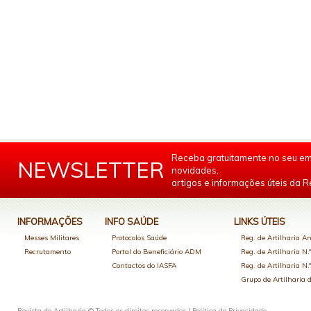
Receba gratuitamente no seu em
NEWSLETTER
novidades,
artigos e informações úteis da Re
INFORMAÇÕES
INFO SAÚDE
LINKS ÚTEIS
Messes Militares
Protocolos Saúde
Reg. de Artilharia An
Recrutamento
Portal do Beneficiário ADM
Reg. de Artilharia N.
Contactos do IASFA
Reg. de Artilharia N.
Grupo de Artilharia
Revista de Artilharia © Todos os direitos reservados |
Política de Privacidade