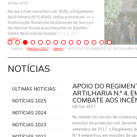
20 Nov 2025
19 Nov 2025
No dia 12 de novembro de 2025, o Regimento
Em novembro de 2025, o Capitão de Artilharia
de Artilharia N.º 5 (RA5) voltou a associar-se à
João Ferro Constantino, do Regimento de
Associação Benévola de Dadores de Sangue
Artilharia N.º 5, integrou uma comitiva da
de Vendas Novas e ao Hospital do Espírito
Direção de Formação presente no IBERIAN
Santo de Évora na realiza...
DOCTRINAL EXERCISE (IBDOCEX) 202...
saiba +
saiba +
Notícias >
Notícias 2017
>
Gerais
> APOIO DO REGIMENTO DE ARTILHARIA N
NOTÍCIAS
APOIO DO REGIMEN
ÚLTIMAS NOTÍCIAS
ARTILHARIA N.º 4, 
COMBATE AOS INCÊ
NOTÍCIAS 2025
08 Out 2017
NOTÍCIAS 2024
No âmbito da missão de colabora
missões de proteção civil, durant
NOTÍCIAS 2023
setembro de 2017, o Regimento de
N.º 4 empenhou em missões de ap
NOTÍCIAS 2022