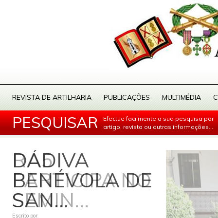
REVISTA DE ARTILHARIA
PUBLICAÇÕES
MULTIMÉDIA
C
PESQUISAR
Efectue facilmente a sua pesquisa por
artigo, revista ou outras informações...
DÁDIVA
RA5
BENÉVOLA DE
PARTICIPA NO
SAN...
SEMIN...
Escrito por
Escrito por