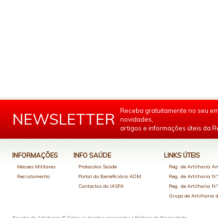
Receba gratuitamente no seu em
NEWSLETTER
novidades,
artigos e informações úteis da Re
INFORMAÇÕES
INFO SAÚDE
LINKS ÚTEIS
Messes Militares
Protocolos Saúde
Reg. de Artilharia An
Recrutamento
Portal do Beneficiário ADM
Reg. de Artilharia N.
Contactos do IASFA
Reg. de Artilharia N.
Grupo de Artilharia
Revista de Artilharia © Todos os direitos reservados |
Política de Privacidade