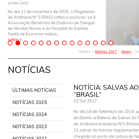
20 Nov 2025
No dia 12 de novembro de 2025, o Regimento
de Artilharia N.º 5 (RA5) voltou a associar-se à
Associação Benévola de Dadores de Sangue
de Vendas Novas e ao Hospital do Espírito
Santo de Évora na realiza...
saiba +
Notícias >
Notícias 2017
>
Gerais
> No
NOTÍCIAS
NOTÍCIA: SALVAS A
ÚLTIMAS NOTÍCIAS
“BRASIL”
02 Out 2017
NOTÍCIAS 2025
No dia 14 de Setembro de 2014, ju
NOTÍCIAS 2024
de Belém, a Bateria de Salvas do
de Artilharia Antiaérea Nº1 (RAAA
NOTÍCIAS 2023
21 salvas de honras regulamenta
chegada ao porto de Lisboa do Nav
NOTÍCIAS 2022