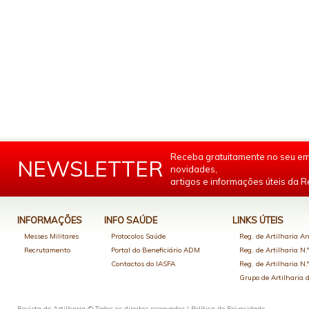
Receba gratuitamente no seu em
NEWSLETTER
novidades,
artigos e informações úteis da Re
INFORMAÇÕES
INFO SAÚDE
LINKS ÚTEIS
Messes Militares
Protocolos Saúde
Reg. de Artilharia An
Recrutamento
Portal do Beneficiário ADM
Reg. de Artilharia N.
Contactos do IASFA
Reg. de Artilharia N.
Grupo de Artilharia
Revista de Artilharia © Todos os direitos reservados |
Política de Privacidade