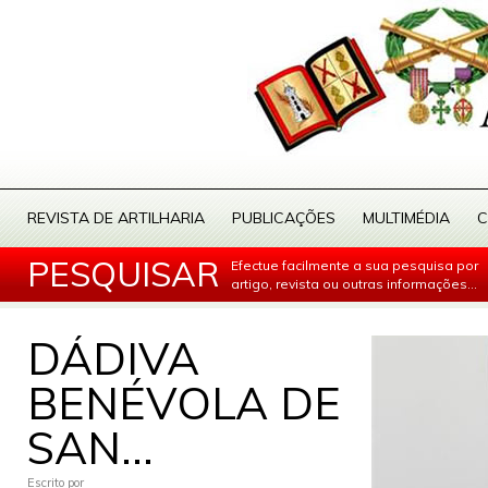
REVISTA DE ARTILHARIA
PUBLICAÇÕES
MULTIMÉDIA
C
PESQUISAR
Efectue facilmente a sua pesquisa por
artigo, revista ou outras informações...
DÁDIVA
BENÉVOLA DE
SAN...
Escrito por