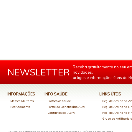
Receba gratuitamente no seu em
NEWSLETTER
novidades,
artigos e informações úteis da Re
INFORMAÇÕES
INFO SAÚDE
LINKS ÚTEIS
Messes Militares
Protocolos Saúde
Reg. de Artilharia An
Recrutamento
Portal do Beneficiário ADM
Reg. de Artilharia N.
Contactos do IASFA
Reg. de Artilharia N.
Grupo de Artilharia
Revista de Artilharia © Todos os direitos reservados |
Política de Privacidade