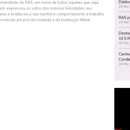
Dádiv
mandante do RA5, em nome de todos aqueles que aqui
20 Nov
em, expressou os votos das maiores felicidades aos
tares e enalteceu o seu meritório comportamento e trabalho
RA5 p
nvolvido em prol da Unidade e da Instituição Militar.
19 Nov
Desta
10.5 R
18 Nov
Cerim
Conde
18 Nov