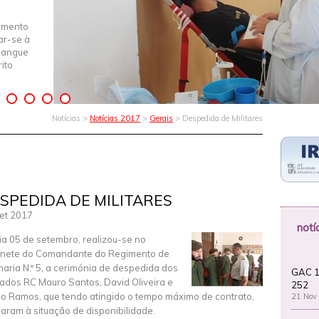
imento
iar-se à
Sangue
ito
Notícias >
Notícias 2017
>
Gerais
> Despedida de Militares
SPEDIDA DE MILITARES
et 2017
notí
ia 05 de setembro, realizou-se no
nete do Comandante do Regimento de
lharia N.º 5, a cerimónia de despedida dos
GAC 1
ados RC Mauro Santos, David Oliveira e
252
o Ramos, que tendo atingido o tempo máximo de contrato,
21 Nov
aram à situação de disponibilidade.