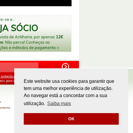
e-se e...
JA SÓCIO
ista de Artilharia, por apenas
12€
no
. Não perca! Conheças as
ções e métodos de pagamento >
 proteção de dados
e aceito o processamento e
ais para os fins mencionados.
Este website usa cookies para garantir que
tem uma melhor experiência de utilização.
PAGAMENTOS ONLINE
Ao navegar está a concordar com a sua
o
utilização.
Saiba mais
gamento
OK
Site by
omsite.com