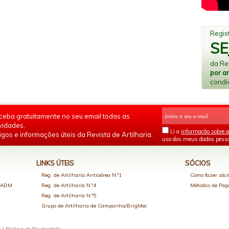
Regist
SE
da Rev
por a
condi
ceba gratuitamente no seu email todas as
vidades,
Li a
informação sobre a
igos e informações úteis da Revista de Artilharia.
uso dos meus dados pesso
LINKS ÚTEIS
SÓCIOS
Reg. de Artilharia Antiaérea N.º1
Como fazer sóci
o ADM
Reg. de Artilharia N.º4
Métodos de Pa
Reg. de Artilharia N.º5
Grupo de Artilharia de Campanha/BrigMec
s |
Política de Privacidade