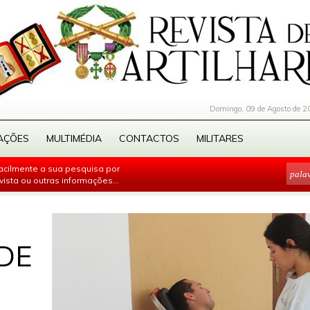
Domingo, 09 de Agosto de 2
AÇÕES
MULTIMÉDIA
CONTACTOS
MILITARES
facilmente a sua pesquisa por
evista ou outras informações...
DE