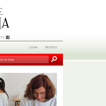
026 |
LOGIN
REGISTO