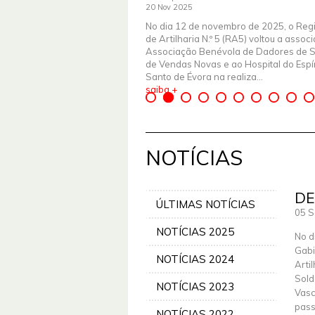
20 Nov 2025
No dia 12 de novembro de 2025, o Reg
de Artilharia N.º 5 (RA5) voltou a assoc
Associação Benévola de Dadores de 
de Vendas Novas e ao Hospital do Espír
Santo de Évora na realiza...
saiba +
NOTÍCIAS
DE
ÚLTIMAS NOTÍCIAS
05 S
NOTÍCIAS 2025
No d
Gabi
NOTÍCIAS 2024
Arti
Sold
NOTÍCIAS 2023
Vasc
pass
NOTÍCIAS 2022