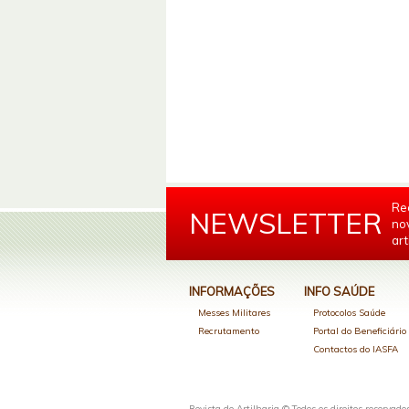
Re
NEWSLETTER
no
art
INFORMAÇÕES
INFO SAÚDE
Messes Militares
Protocolos Saúde
Recrutamento
Portal do Beneficiári
Contactos do IASFA
Revista de Artilharia © Todos os direitos reservado