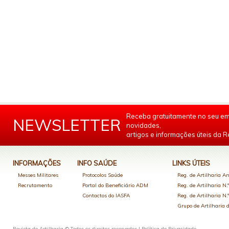
Receba gratuitamente no seu em
NEWSLETTER
novidades,
artigos e informações úteis da Re
INFORMAÇÕES
INFO SAÚDE
LINKS ÚTEIS
Messes Militares
Protocolos Saúde
Reg. de Artilharia An
Recrutamento
Portal do Beneficiário ADM
Reg. de Artilharia N.
Contactos do IASFA
Reg. de Artilharia N.
Grupo de Artilharia
Revista de Artilharia © Todos os direitos reservados |
Política de Privacidade