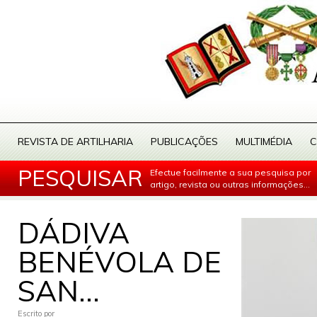
REVISTA DE ARTILHARIA
PUBLICAÇÕES
MULTIMÉDIA
C
PESQUISAR
Efectue facilmente a sua pesquisa por
artigo, revista ou outras informações...
DÁDIVA
BENÉVOLA DE
SAN...
Escrito por