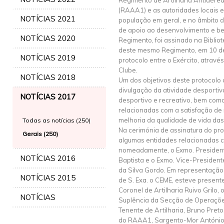
Regimento de Artilharia Antiaérea
(RAAA1) e as autoridades locais e
NOTÍCIAS 2021
população em geral, e no âmbito 
de apoio ao desenvolvimento e b
NOTÍCIAS 2020
Regimento, foi assinado na Bibli
deste mesmo Regimento, em 10 de
NOTÍCIAS 2019
protocolo entre o Exército, atrav
Clube.
NOTÍCIAS 2018
Um dos objetivos deste protocolo
divulgação da atividade desportiva 
NOTÍCIAS 2017
desportivo e recreativo, bem com
relacionadas com a satisfação de
melhoria da qualidade de vida da
Todas as notícias (250)
Na cerimónia de assinatura do pr
Gerais (250)
algumas entidades relacionadas c
nomeadamente, o Exmo. President
NOTÍCIAS 2016
Baptista e o Exmo. Vice-Presiden
da Silva Gordo. Em representação
NOTÍCIAS 2015
de S. Exa. o CEME, esteve presen
Coronel de Artilharia Ruivo Grilo
NOTÍCIAS
Suplência da Secção de Operaçõe
Tenente de Artilharia, Bruno Pret
do RAAA1, Sargento-Mor António 