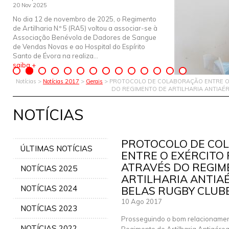
20 Nov 2025
No dia 12 de novembro de 2025, o Regimento
de Artilharia N.º 5 (RA5) voltou a associar-se à
Associação Benévola de Dadores de Sangue
de Vendas Novas e ao Hospital do Espírito
Santo de Évora na realiza...
saiba +
Notícias >
Notícias 2017
>
Gerais
> PROTOCOLO DE COLABORAÇÃO ENTRE O
DO REGIMENTO DE ARTILHARIA ANTIAÉRE
NOTÍCIAS
PROTOCOLO DE CO
ÚLTIMAS NOTÍCIAS
ENTRE O EXÉRCITO
ATRAVÉS DO REGIM
NOTÍCIAS 2025
ARTILHARIA ANTIAÉR
NOTÍCIAS 2024
BELAS RUGBY CLUB
10 Ago 2017
NOTÍCIAS 2023
Prosseguindo o bom relacionamen
NOTÍCIAS 2022