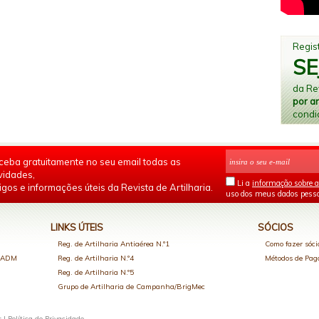
Regist
SE
da Rev
por a
condi
ceba gratuitamente no seu email todas as
vidades,
Li a
informação sobre a
igos e informações úteis da Revista de Artilharia.
uso dos meus dados pesso
LINKS ÚTEIS
SÓCIOS
Reg. de Artilharia Antiaérea N.º1
Como fazer sóci
o ADM
Reg. de Artilharia N.º4
Métodos de Pa
Reg. de Artilharia N.º5
Grupo de Artilharia de Campanha/BrigMec
s |
Política de Privacidade