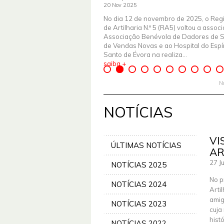
20 Nov 2025
No dia 12 de novembro de 2025, o Reg
de Artilharia N.º 5 (RA5) voltou a assoc
Associação Benévola de Dadores de 
de Vendas Novas e ao Hospital do Espír
Santo de Évora na realiza...
saiba +
N
NOTÍCIAS
VI
ÚLTIMAS NOTÍCIAS
AR
27 J
NOTÍCIAS 2025
No p
NOTÍCIAS 2024
Arti
amig
NOTÍCIAS 2023
cuja
hist
NOTÍCIAS 2022