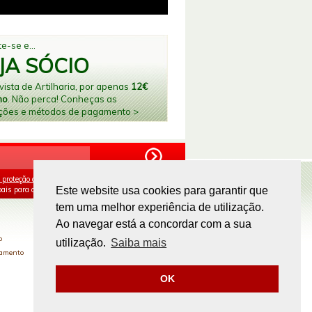
e-se e...
JA SÓCIO
ista de Artilharia, por apenas
12€
no
. Não perca! Conheças as
ções e métodos de pagamento >
 proteção de dados
e aceito o processamento e
ais para os fins mencionados.
Este website usa cookies para garantir que
tem uma melhor experiência de utilização.
PAGAMENTOS ONLINE
Ao navegar está a concordar com a sua
o
utilização.
Saiba mais
gamento
OK
Site by
omsite.com