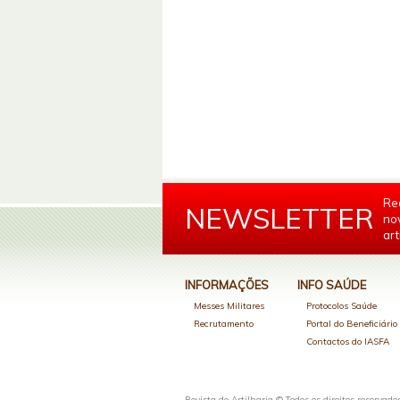
Re
NEWSLETTER
no
art
INFORMAÇÕES
INFO SAÚDE
Messes Militares
Protocolos Saúde
Recrutamento
Portal do Beneficiári
Contactos do IASFA
Revista de Artilharia © Todos os direitos reservado