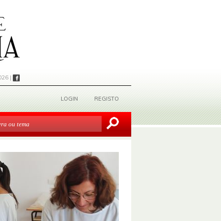
026 |
LOGIN
REGISTO