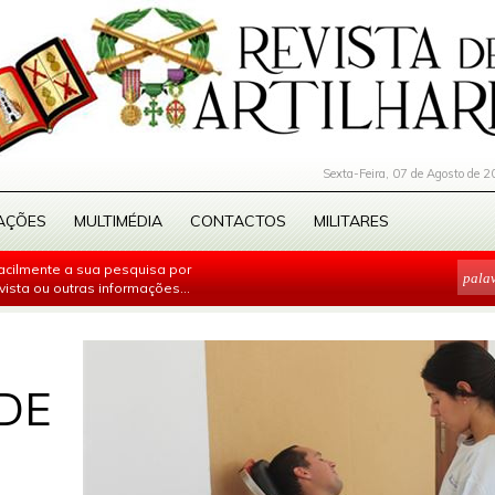
Sexta-Feira, 07 de Agosto de 2
AÇÕES
MULTIMÉDIA
CONTACTOS
MILITARES
facilmente a sua pesquisa por
evista ou outras informações...
DE