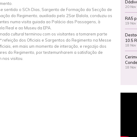
Dádiv
mento.
20 Nov
e sentido o SCh Dias, Sargento de Formação da Secção de
ação do Regimento, auxiliado pelo 2Sar Balola, conduziu os
RA5 p
tantes numa visita guiada ao Palácio das Passagens, à
19 Nov
la Real e ao Museu da EPA.
rnada cultural terminou com os visitantes a tomarem parte
Desta
.ª refeição dos Oficiais e Sargentos do Regimento na Messe
10.5 R
18 Nov
ficiais, em mais um momento de interação, e regozijo dos
tares do Regimento, por testemunharem a satisfação de
Cerim
 nos visitou.
Conde
18 Nov