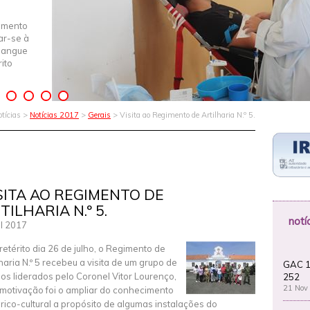
imento
iar-se à
Sangue
ito
otícias >
Notícias 2017
>
Gerais
> Visita ao Regimento de Artilharia N.º 5.
SITA AO REGIMENTO DE
TILHARIA N.º 5.
notí
ul 2017
retérito dia 26 de julho, o Regimento de
lharia N.º 5 recebeu a visita de um grupo de
GAC 1
os liderados pelo Coronel Vitor Lourenço,
252
21 Nov
 motivação foi o ampliar do conhecimento
órico-cultural a propósito de algumas instalações do