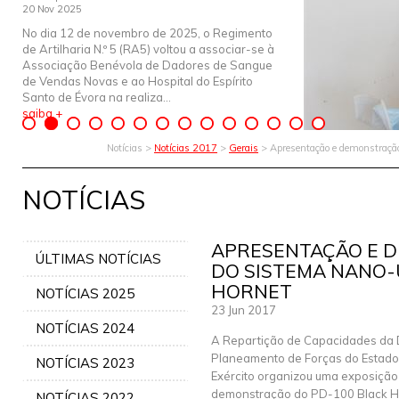
20 Nov 2025
No dia 12 de novembro de 2025, o Regimento
de Artilharia N.º 5 (RA5) voltou a associar-se à
Associação Benévola de Dadores de Sangue
de Vendas Novas e ao Hospital do Espírito
Santo de Évora na realiza...
saiba +
Notícias >
Notícias 2017
>
Gerais
> Apresentação e demonstraçã
NOTÍCIAS
APRESENTAÇÃO E 
ÚLTIMAS NOTÍCIAS
DO SISTEMA NANO-
HORNET
NOTÍCIAS 2025
23 Jun 2017
NOTÍCIAS 2024
A Repartição de Capacidades da 
Planeamento de Forças do Estado
NOTÍCIAS 2023
Exército organizou uma exposição
demonstração do PD-100 Black H
NOTÍCIAS 2022