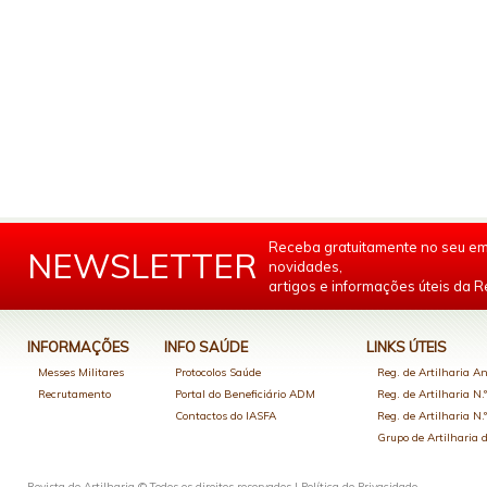
Receba gratuitamente no seu em
NEWSLETTER
novidades,
artigos e informações úteis da Re
INFORMAÇÕES
INFO SAÚDE
LINKS ÚTEIS
Messes Militares
Protocolos Saúde
Reg. de Artilharia An
Recrutamento
Portal do Beneficiário ADM
Reg. de Artilharia N.
Contactos do IASFA
Reg. de Artilharia N.
Grupo de Artilharia
Revista de Artilharia © Todos os direitos reservados |
Política de Privacidade