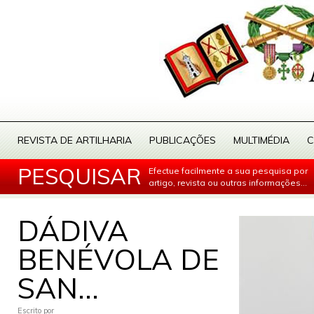
REVISTA DE ARTILHARIA
PUBLICAÇÕES
MULTIMÉDIA
C
PESQUISAR
Efectue facilmente a sua pesquisa por
artigo, revista ou outras informações...
DÁDIVA
BENÉVOLA DE
SAN...
Escrito por