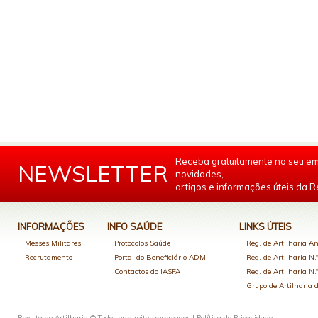
Receba gratuitamente no seu em
NEWSLETTER
novidades,
artigos e informações úteis da Re
INFORMAÇÕES
INFO SAÚDE
LINKS ÚTEIS
Messes Militares
Protocolos Saúde
Reg. de Artilharia An
Recrutamento
Portal do Beneficiário ADM
Reg. de Artilharia N.
Contactos do IASFA
Reg. de Artilharia N.
Grupo de Artilharia
Revista de Artilharia © Todos os direitos reservados |
Política de Privacidade