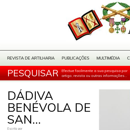
REVISTA DE ARTILHARIA
PUBLICAÇÕES
MULTIMÉDIA
C
PESQUISAR
Efectue facilmente a sua pesquisa por
artigo, revista ou outras informações...
DÁDIVA
BENÉVOLA DE
SAN...
Escrito por