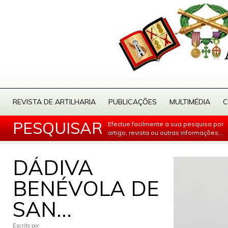
REVISTA DE ARTILHARIA
PUBLICAÇÕES
MULTIMÉDIA
C
PESQUISAR
Efectue facilmente a sua pesquisa por
artigo, revista ou outras informações...
DÁDIVA
BENÉVOLA DE
SAN...
Escrito por