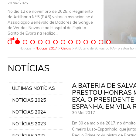
20 Nov 2025
No dia 12 de novembro de 2025, o Regimento
de Artilharia N.º 5 (RA5) voltou a associar-se à
Associação Benévola de Dadores de Sangue
de Vendas Novas e ao Hospital do Espírito
Santo de Évora na realiza...
saiba +
Notícias >
Notícias 2017
>
Gerais
> A Bateria de Salvas do RA4 prestou honra
NOTÍCIAS
A BATERIA DE SALV
ÚLTIMAS NOTÍCIAS
PRESTOU HONRAS MI
EXA. O PRESIDENT
NOTÍCIAS 2025
ESPANHA, EM VILA 
NOTÍCIAS 2024
30 Mai 2017
Em 30 de maio de 2017, no âmbito
NOTÍCIAS 2023
Cimeira Luso-Espanhola, que junto
NOTÍCIAS 2022
Real o Primeiro-Ministro de Portug