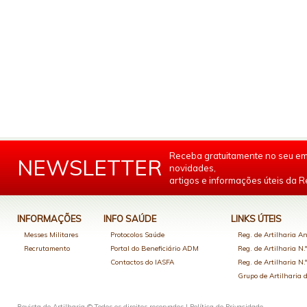
Receba gratuitamente no seu em
NEWSLETTER
novidades,
artigos e informações úteis da Re
INFORMAÇÕES
INFO SAÚDE
LINKS ÚTEIS
Messes Militares
Protocolos Saúde
Reg. de Artilharia An
Recrutamento
Portal do Beneficiário ADM
Reg. de Artilharia N.
Contactos do IASFA
Reg. de Artilharia N.
Grupo de Artilharia
Revista de Artilharia © Todos os direitos reservados |
Política de Privacidade