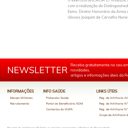
O exercício EFICÁCIA 17 finalizou,
com a realização do Distinguished 
Exmo. Diretor Honorário da Arma d
Ulisses Joaquim de Carvalho Nunes
Receba gratuitamente no seu em
NEWSLETTER
novidades,
artigos e informações úteis da Re
INFORMAÇÕES
INFO SAÚDE
LINKS ÚTEIS
Messes Militares
Protocolos Saúde
Reg. de Artilharia An
Recrutamento
Portal do Beneficiário ADM
Reg. de Artilharia N.
Contactos do IASFA
Reg. de Artilharia N.
Grupo de Artilharia
Revista de Artilharia © Todos os direitos reservados |
Política de Privacidade