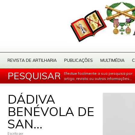
REVISTA DE ARTILHARIA
PUBLICAÇÕES
MULTIMÉDIA
C
PESQUISAR
Efectue facilmente a sua pesquisa por
artigo, revista ou outras informações...
DÁDIVA
BENÉVOLA DE
SAN...
Escrito por