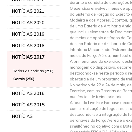
durante a conduta de operações te
O exercício envolveu meios de apo
NOTÍCIAS 2021
do Sistema de Forças do Exército 
Madeira e dos Açores. E contou, i
NOTÍCIAS 2020
de uma Bateria de Artilharia Ant
que incluiu elementos do Regimento
NOTÍCIAS 2019
de meios de apoio de fogos do Cor
de uma Bateria de Artilharia de 
NOTÍCIAS 2018
Infantaria Mecanizada “Estremadura
meios da Força Aérea, num total de
NOTÍCIAS 2017
A primeira fase do exercício, dest
montagem do dispositivo, decorre
Todas as notícias (250)
destacando-se neste período a re
Gerais (250)
abertura e de um programa de tre
No período de 22 a 24 de maio, dec
Exercise, com as Baterias de Boc
NOTÍCIAS 2016
audiências de treino primárias.
A fase do Live Fire Exercise decor
NOTÍCIAS 2015
com a realização de fogos reais n
destacando-se a integração de fog
NOTÍCIAS
aeronaves da Força Aérea e a exe
simultâneo no objetivo com a Bate