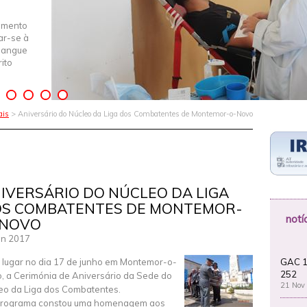
imento
iar-se à
Sangue
ito
ais
> Aniversário do Núcleo da Liga dos Combatentes de Montemor-o-Novo
IVERSÁRIO DO NÚCLEO DA LIGA
S COMBATENTES DE MONTEMOR-
notí
-NOVO
un 2017
GAC 1
 lugar no dia 17 de junho em Montemor-o-
252
, a Cerimónia de Aniversário da Sede do
21 Nov
eo da Liga dos Combatentes.
programa constou uma homenagem aos