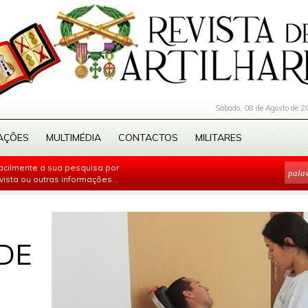
Sábado, 08 de Agosto de 2
AÇÕES
MULTIMÉDIA
CONTACTOS
MILITARES
facilmente a sua pesquisa por
evista ou outras informações...
DE