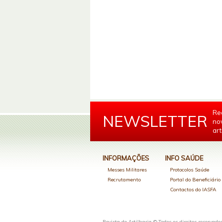
Re
NEWSLETTER
no
art
INFORMAÇÕES
INFO SAÚDE
Messes Militares
Protocolos Saúde
Recrutamento
Portal do Beneficiári
Contactos do IASFA
Revista de Artilharia © Todos os direitos reservado