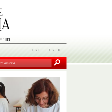
026 |
LOGIN
REGISTO