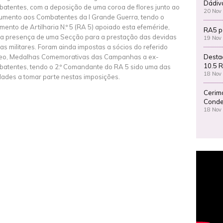
Dádiv
atentes, com a deposição de uma coroa de flores junto ao
20 Nov
mento aos Combatentes da I Grande Guerra, tendo o
mento de Artilharia N.º 5 (RA 5) apoiado esta efeméride,
RA5 p
a presença de uma Secção para a prestação das devidas
19 Nov
as militares. Foram ainda impostas a sócios do referido
Desta
eo, Medalhas Comemorativas das Campanhas a ex-
10.5 R
atentes, tendo o 2.º Comandante do RA 5 sido uma das
18 Nov
dades a tomar parte nestas imposições.
Cerim
Conde
18 Nov