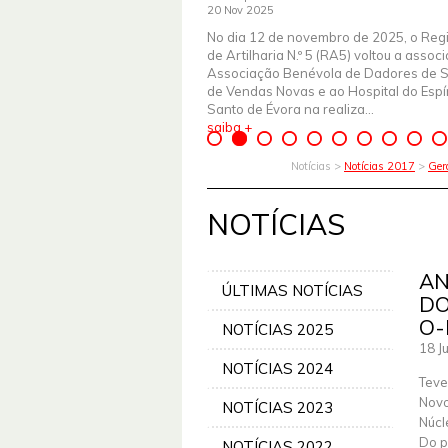
20 Nov 2025
No dia 12 de novembro de 2025, o Reg
de Artilharia N.º 5 (RA5) voltou a assoc
Associação Benévola de Dadores de 
de Vendas Novas e ao Hospital do Espír
Santo de Évora na realiza...
saiba +
Notícias >
Notícias 2017
>
Ger
NOTÍCIAS
AN
ÚLTIMAS NOTÍCIAS
DO
O
NOTÍCIAS 2025
18 J
NOTÍCIAS 2024
Teve
Novo
NOTÍCIAS 2023
Núcl
Do 
NOTÍCIAS 2022