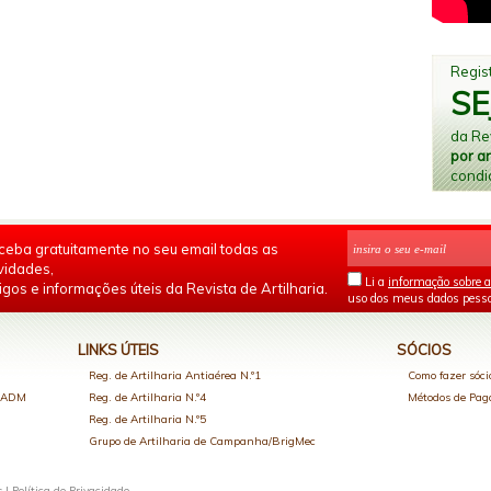
Regist
SE
da Rev
por a
condi
ceba gratuitamente no seu email todas as
vidades,
Li a
informação sobre a
igos e informações úteis da Revista de Artilharia.
uso dos meus dados pesso
LINKS ÚTEIS
SÓCIOS
Reg. de Artilharia Antiaérea N.º1
Como fazer sóci
o ADM
Reg. de Artilharia N.º4
Métodos de Pa
Reg. de Artilharia N.º5
Grupo de Artilharia de Campanha/BrigMec
s |
Política de Privacidade