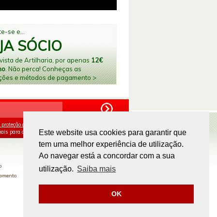
e-se e...
JA SÓCIO
ista de Artilharia, por apenas
12€
no
. Não perca! Conheças as
ções e métodos de pagamento >
 proteção de dados
e aceito o processamento e
ais para os fins mencionados.
Este website usa cookies para garantir que
tem uma melhor experiência de utilização.
PAGAMENTOS ONLINE
Ao navegar está a concordar com a sua
o
utilização.
Saiba mais
gamento
OK
Site by
omsite.com