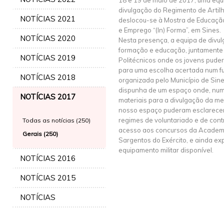
18 e 19 de maio de 2017, uma equ
divulgação do Regimento de Artilha
NOTÍCIAS 2021
deslocou-se à Mostra de Educaçã
e Emprego “(In) Forma”, em Sines.
NOTÍCIAS 2020
Nesta presença, a equipa de divu
formação e educação, juntamente
NOTÍCIAS 2019
Politécnicos onde os jovens pude
para uma escolha acertada num fut
NOTÍCIAS 2018
organizada pelo Município de Sin
dispunha de um espaço onde, num
NOTÍCIAS 2017
materiais para a divulgação da m
nosso espaço puderam esclarecer
regimes de voluntariado e de contr
Todas as notícias (250)
acesso aos concursos da Academia
Gerais (250)
Sargentos do Exército, e ainda e
equipamento militar disponível.
NOTÍCIAS 2016
NOTÍCIAS 2015
NOTÍCIAS