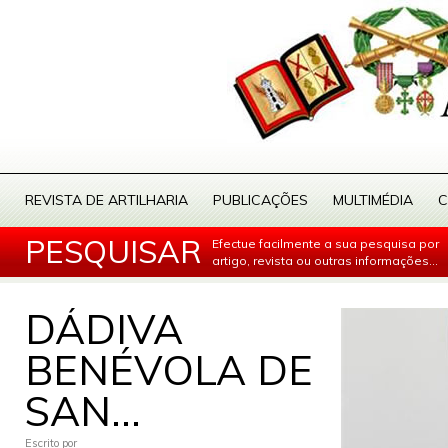
REVISTA DE ARTILHARIA
PUBLICAÇÕES
MULTIMÉDIA
C
PESQUISAR
Efectue facilmente a sua pesquisa por
artigo, revista ou outras informações...
DÁDIVA
BENÉVOLA DE
SAN...
Escrito por