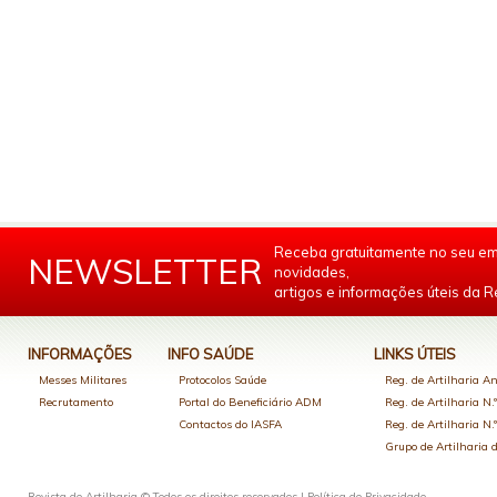
Receba gratuitamente no seu em
NEWSLETTER
novidades,
artigos e informações úteis da Re
INFORMAÇÕES
INFO SAÚDE
LINKS ÚTEIS
Messes Militares
Protocolos Saúde
Reg. de Artilharia An
Recrutamento
Portal do Beneficiário ADM
Reg. de Artilharia N.
Contactos do IASFA
Reg. de Artilharia N.
Grupo de Artilharia
Revista de Artilharia © Todos os direitos reservados |
Política de Privacidade